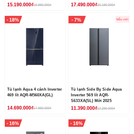
15.190.000₫
17.490.000₫
16.990.000₫
20.190.000₫
-
-
18%
7%
Mẫu mới
Tủ lạnh Aqua 4 cánh Inverter
Tủ lạnh Side By Side Aqua
469 lít AQR-M560XA(GL)
Inverter 569 lít AQR-
S633XA(SL) Mới 2025
14.690.000₫
11.390.000₫
17.990.000₫
12.290.000₫
-
-
16%
16%