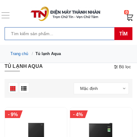
0
TÌM
Trang chủ
Tủ lạnh Aqua
TỦ LẠNH AQUA
Bộ lọc
Mặc định
-
-
9%
4%