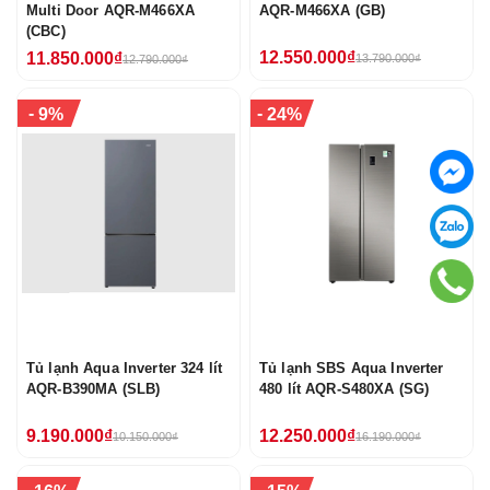
Multi Door AQR-M466XA
AQR-M466XA (GB)
(CBC)
12.550.000₫
11.850.000₫
13.790.000₫
12.790.000₫
-
-
9%
24%
Tủ lạnh Aqua Inverter 324 lít
Tủ lạnh SBS Aqua Inverter
AQR-B390MA (SLB)
480 lít AQR-S480XA (SG)
9.190.000₫
12.250.000₫
10.150.000₫
16.190.000₫