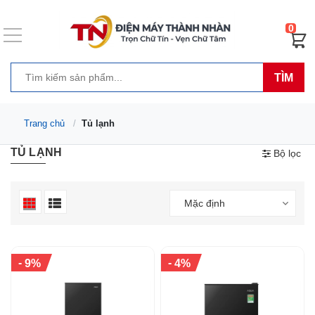
0
TÌM
Trang chủ
Tủ lạnh
TỦ LẠNH
Bộ lọc
Mặc định
-
-
9%
4%