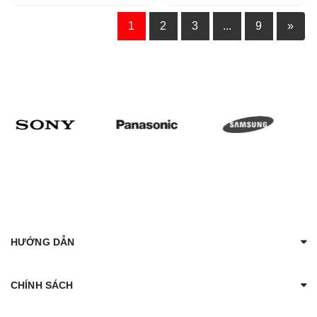
1
2
3
...
9
»
HƯỚNG DẪN
CHÍNH SÁCH