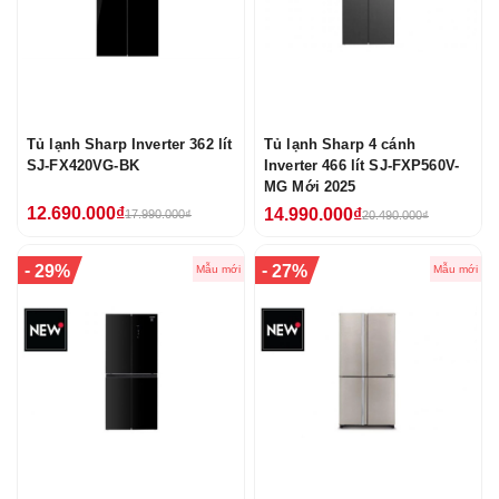
Tủ lạnh Sharp Inverter 362 lít
Tủ lạnh Sharp 4 cánh
SJ-FX420VG-BK
Inverter 466 lít SJ-FXP560V-
MG Mới 2025
12.690.000₫
14.990.000₫
17.990.000₫
20.490.000₫
-
-
29%
27%
Mẫu mới
Mẫu mới