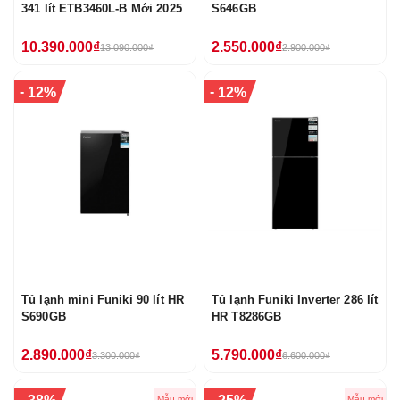
341 lít ETB3460L-B Mới 2025
S646GB
10.390.000₫
2.550.000₫
13.090.000₫
2.900.000₫
-
-
12%
12%
Tủ lạnh mini Funiki 90 lít HR
Tủ lạnh Funiki Inverter 286 lít
S690GB
HR T8286GB
2.890.000₫
5.790.000₫
3.300.000₫
6.600.000₫
-
-
Mẫu mới
Mẫu mới