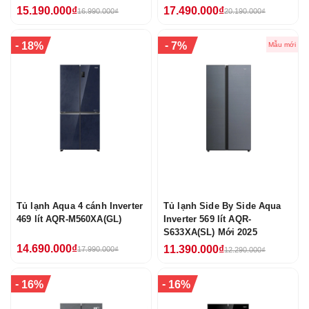
15.190.000₫
17.490.000₫
16.990.000₫
20.190.000₫
-
-
18%
7%
Mẫu mới
Tủ lạnh Aqua 4 cánh Inverter
Tủ lạnh Side By Side Aqua
469 lít AQR-M560XA(GL)
Inverter 569 lít AQR-
S633XA(SL) Mới 2025
14.690.000₫
11.390.000₫
17.990.000₫
12.290.000₫
-
-
16%
16%