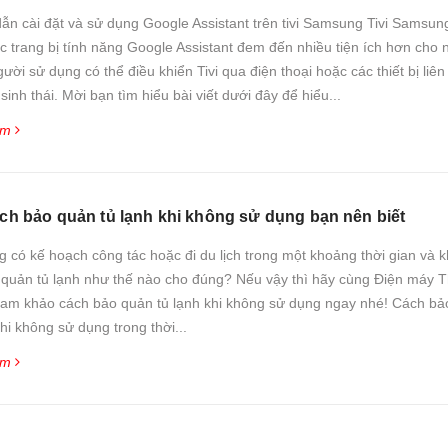
n cài đặt và sử dụng Google Assistant trên tivi Samsung Tivi Samsun
 trang bị tính năng Google Assistant đem đến nhiều tiện ích hơn cho 
ười sử dụng có thể điều khiển Tivi qua điện thoại hoặc các thiết bị liên
sinh thái. Mời bạn tìm hiểu bài viết dưới đây để hiểu...
êm
ch bảo quản tủ lạnh khi không sử dụng bạn nên biết
 có kế hoạch công tác hoặc đi du lịch trong một khoảng thời gian và 
o quản tủ lạnh như thế nào cho đúng? Nếu vậy thì hãy cùng Điện máy 
am khảo cách bảo quản tủ lạnh khi không sử dụng ngay nhé! Cách bả
khi không sử dụng trong thời...
êm