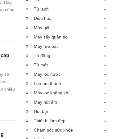
o. Hãy
Tủ lạnh
qua cổng
Điều hòa
Máy giặt
Máy sấy quần áo
Máy rửa bát
 cáp
Tủ đông
Tủ mát
ny sẽ
Máy lọc nước
 học
Loa âm thanh
ản chiếu
Máy lọc không khí
Máy hút ẩm
Hút bụi
Thiết bị làm đẹp
Chăm sóc sức khỏe
ng