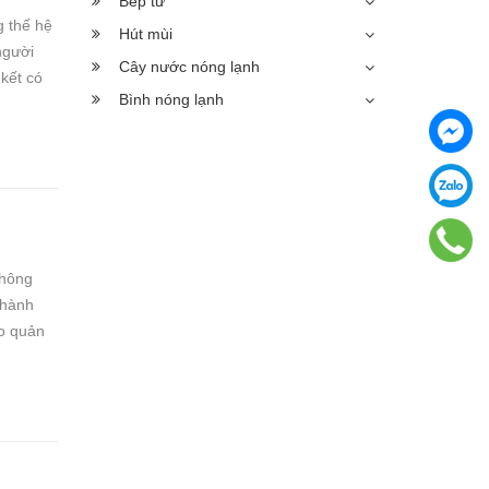
Bếp từ
g thế hệ
Hút mùi
người
Cây nước nóng lạnh
 kết có
Bình nóng lạnh
không
Thành
o quản