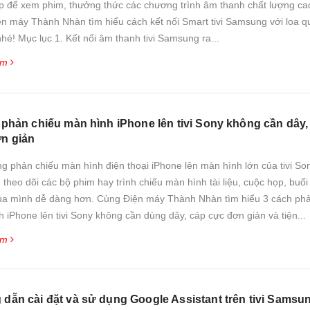
ợp để xem phim, thưởng thức các chương trình âm thanh chất lượng ca
ện máy Thành Nhàn tìm hiểu cách kết nối Smart tivi Samsung với loa 
nhé! Mục lục 1. Kết nối âm thanh tivi Samsung ra...
êm
 phản chiếu màn hình iPhone lên tivi Sony không cần dây,
n giản
g phản chiếu màn hình điện thoại iPhone lên màn hình lớn của tivi So
 theo dõi các bộ phim hay trình chiếu màn hình tài liệu, cuộc họp, buổi
của mình dễ dàng hơn. Cùng Điện máy Thành Nhàn tìm hiểu 3 cách ph
 iPhone lên tivi Sony không cần dùng dây, cáp cực đơn giản và tiện...
êm
dẫn cài đặt và sử dụng Google Assistant trên tivi Samsu