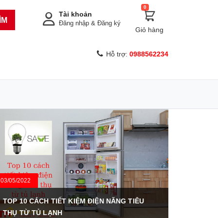
0
Tài khoản
ÌM
Đăng nhập
&
Đăng ký
Giỏ hàng
Hỗ trợ:
0988562234
03/05/2022
TOP 10 CÁCH TIẾT KIỆM ĐIỆN NĂNG TIÊU
THỤ TỪ TỦ LẠNH