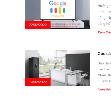
Hướng dẫ
mới được
dùng. Ng
cùng hệ 
22/02/2022
Xem th
Các cá
Bạn đang
biết bả
Nhàn th
tủ lạnh 
14/02/2022
Xem th