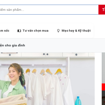
T
ảm sốc
Tư vấn chọn mua
Mẹo hay & Kỹ thuật
ện cho gia đình