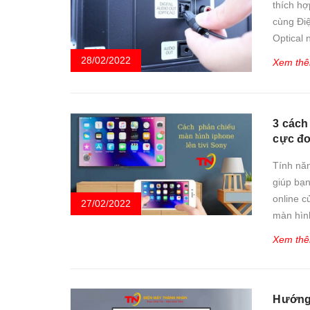
thích h
cùng Đi
Optical 
28/02/2022
Xem th
3 cách
cực đơ
Tính năn
giúp bạn
online 
27/02/2022
màn hình
Xem th
Hướng 