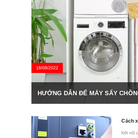
18/08/2022
HƯỚNG DẪN ĐỂ MÁY SẤY CHỒN
Cách x
Kết nối 