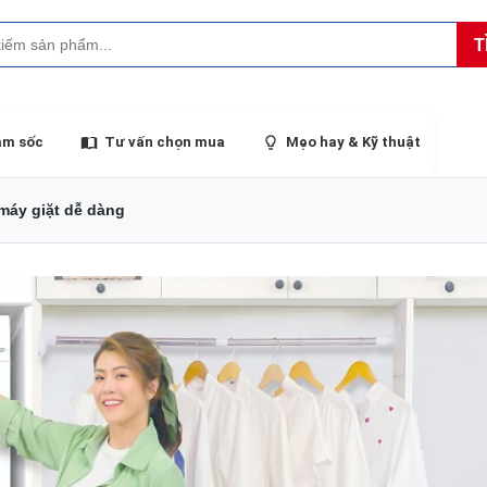
T
ảm sốc
Tư vấn chọn mua
Mẹo hay & Kỹ thuật
máy giặt dễ dàng