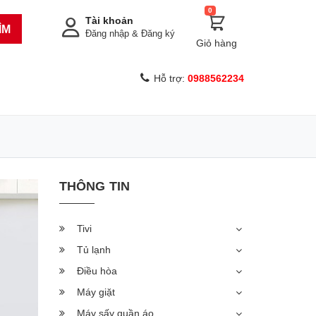
0
Tài khoản
ÌM
Đăng nhập
&
Đăng ký
Giỏ hàng
Hỗ trợ:
0988562234
THÔNG TIN
Tivi
Tủ lạnh
Điều hòa
Máy giặt
Máy sấy quần áo