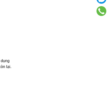
ử dụng
òn lại.