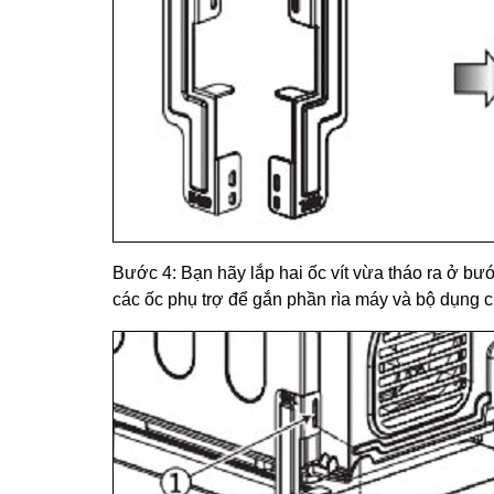
Bước 4: Bạn hãy lắp hai ốc vít vừa tháo ra ở bư
các ốc phụ trợ để gắn phần rìa máy và bộ dụng cụ