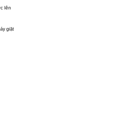
ợc lên
áy giặt