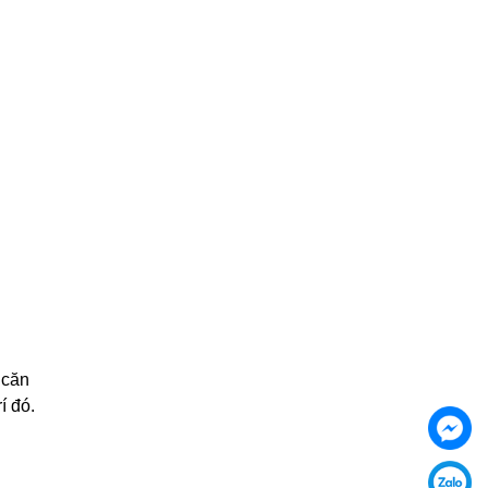
 căn
í đó.