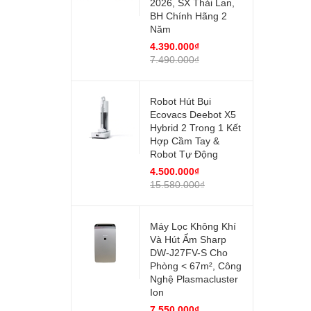
2026, SX Thái Lan,
BH Chính Hãng 2
Năm
4.390.000₫
7.490.000₫
Robot Hút Bụi
Ecovacs Deebot X5
Hybrid 2 Trong 1 Kết
Hợp Cầm Tay &
Robot Tự Động
4.500.000₫
15.580.000₫
Máy Lọc Không Khí
Và Hút Ẩm Sharp
DW-J27FV-S Cho
Phòng < 67m², Công
Nghệ Plasmacluster
Ion
7.550.000₫