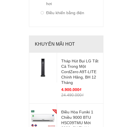
hơi
Điều khiển bằng điện
thoại
Điều khiển bằng remote
Cảnh báo thay bộ lọc
KHUYẾN MÃI HOT
Tháp Hút Bụi LG Tất
Cả Trong Một
CordZero A9T-LITE
Chính Hãng, BH 12
Tháng
4.900.000₫
24.490.000₫
Điều Hòa Funiki 1
Chiều 9000 BTU
HSC09TMU Mới