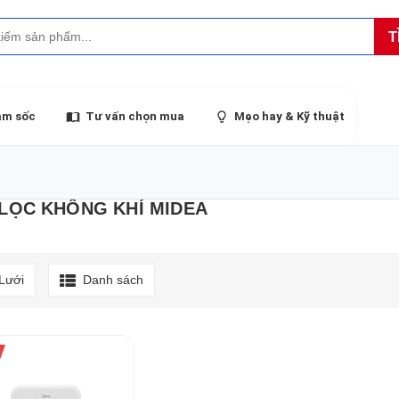
T
ảm sốc
Tư vấn chọn mua
Mẹo hay & Kỹ thuật
LỌC KHÔNG KHÍ MIDEA
Lưới
Danh sách