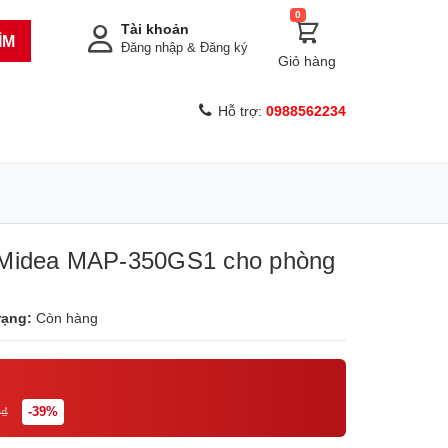
0
Tài khoản
ÌM
Đăng nhập
&
Đăng ký
Giỏ hàng
Hỗ trợ:
0988562234
í Midea MAP-350GS1 cho phòng
rạng:
Còn hàng
0₫
-39%