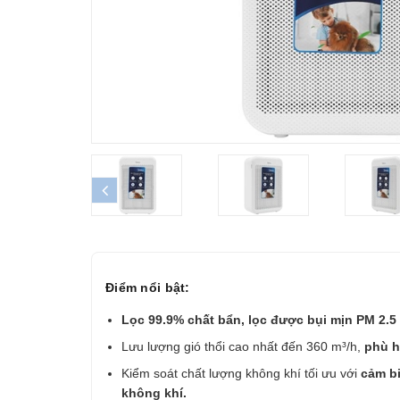
prev
Điểm nổi bật:
Lọc 99.9% chất bẩn, lọc được bụi mịn PM 2.5 
Lưu lượng gió thổi cao nhất đến 360 m³/h,
phù h
Kiểm soát chất lượng không khí tối ưu với
cảm bi
không khí.