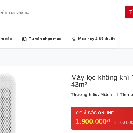
T
ảm sốc
Tư vấn chọn mua
Mẹo hay & Kỹ thuật
Máy lọc không kh
43m²
|
Thương hiệu:
Midea
Tình t
1.900.000₫
3.100.00