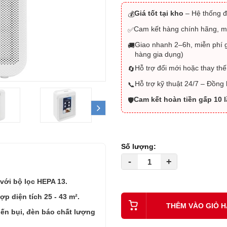
Giá tốt tại kho
– Hệ thống đ
💰
Cam kết hàng chính hãng, m
✅
Giao nhanh 2–6h, miễn phí g
🚚
hàng gia dụng)
Hỗ trợ đổi mới hoặc thay thế
🔄
Hỗ trợ kỹ thuật 24/7 – Đồng
📞
Cam kết hoàn tiền gấp 10 
🛡️
next
Số lượng:
-
+
với bộ lọc HEPA 13.
ợp diện tích 25 - 43 m².
THÊM VÀO GIỎ 
ến bụi, đèn báo chất lượng