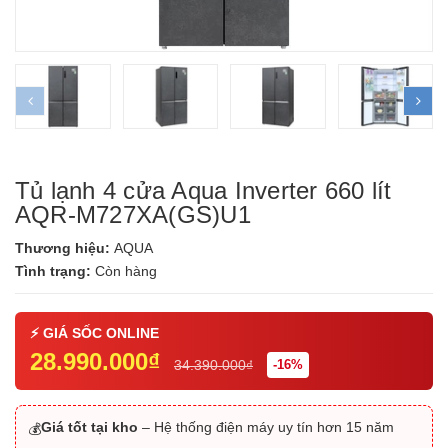
prev
ne
Tủ lạnh 4 cửa Aqua Inverter 660 lít
AQR-M727XA(GS)U1
Thương hiệu:
AQUA
Tình trạng:
Còn hàng
28.990.000₫
34.390.000₫
-16%
Giá tốt tại kho
– Hệ thống điện máy uy tín hơn 15 năm
💰