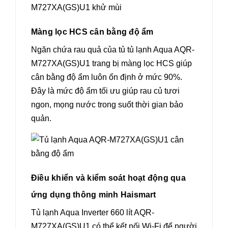
Màng lọc HCS cân bằng độ ẩm
Ngăn chứa rau quả của tủ tủ lạnh Aqua AQR-
M727XA(GS)U1 trang bị màng lọc HCS giúp
cân bằng độ ẩm luôn ổn định ở mức 90%.
Đây là mức độ ẩm tối ưu giúp rau củ tươi
ngon, mọng nước trong suốt thời gian bảo
quản.
Điều khiển và kiểm soát hoạt động qua
ứng dụng thông minh Haismart
Tủ lạnh Aqua Inverter 660 lít AQR-
M727XA(GS)U1 có thể kết nối Wi-Fi để người