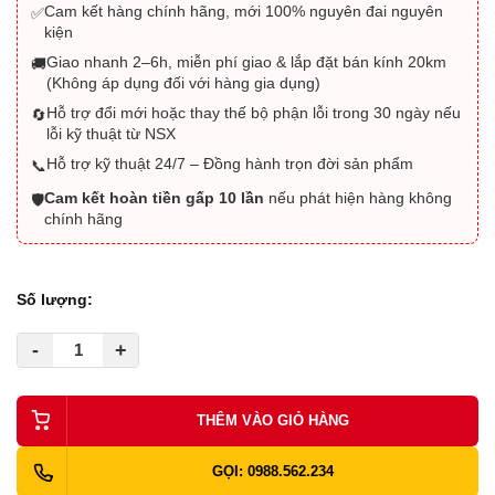
Cam kết hàng chính hãng, mới 100% nguyên đai nguyên
✅
kiện
Giao nhanh 2–6h, miễn phí giao & lắp đặt bán kính 20km
🚚
(Không áp dụng đối với hàng gia dụng)
Hỗ trợ đổi mới hoặc thay thế bộ phận lỗi trong 30 ngày nếu
🔄
lỗi kỹ thuật từ NSX
Hỗ trợ kỹ thuật 24/7 – Đồng hành trọn đời sản phẩm
📞
Cam kết hoàn tiền gấp 10 lần
nếu phát hiện hàng không
🛡️
chính hãng
Số lượng:
-
+
THÊM VÀO GIỎ HÀNG
GỌI: 0988.562.234