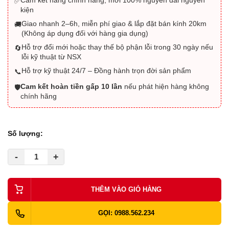
✅
kiện
Giao nhanh 2–6h, miễn phí giao & lắp đặt bán kính 20km
🚚
(Không áp dụng đối với hàng gia dụng)
Hỗ trợ đổi mới hoặc thay thế bộ phận lỗi trong 30 ngày nếu
🔄
lỗi kỹ thuật từ NSX
Hỗ trợ kỹ thuật 24/7 – Đồng hành trọn đời sản phẩm
📞
Cam kết hoàn tiền gấp 10 lần
nếu phát hiện hàng không
🛡️
chính hãng
Số lượng:
-
+
THÊM VÀO GIỎ HÀNG
GỌI: 0988.562.234