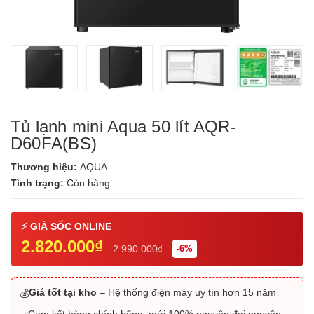
Tủ lạnh mini Aqua 50 lít AQR-
D60FA(BS)
Thương hiệu:
AQUA
Tình trạng:
Còn hàng
2.820.000₫
2.990.000₫
-6%
Giá tốt tại kho
– Hệ thống điện máy uy tín hơn 15 năm
💰
Cam kết hàng chính hãng, mới 100% nguyên đai nguyên