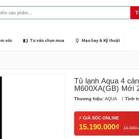
T
ảm sốc
Tư vấn chọn mua
Mẹo hay & Kỹ thuật
Tủ lạnh Aqua 4 cán
M600XA(GB) Mới 
|
Thương hiệu:
AQUA
Tình t
15.190.000₫
16.990