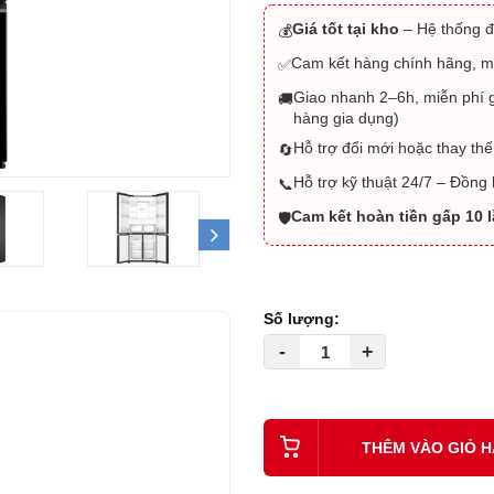
Giá tốt tại kho
– Hệ thống đ
💰
Cam kết hàng chính hãng, m
✅
Giao nhanh 2–6h, miễn phí g
🚚
hàng gia dụng)
Hỗ trợ đổi mới hoặc thay thế
🔄
Hỗ trợ kỹ thuật 24/7 – Đồng
📞
Cam kết hoàn tiền gấp 10 
🛡️
next
Số lượng:
-
+
THÊM VÀO GIỎ 