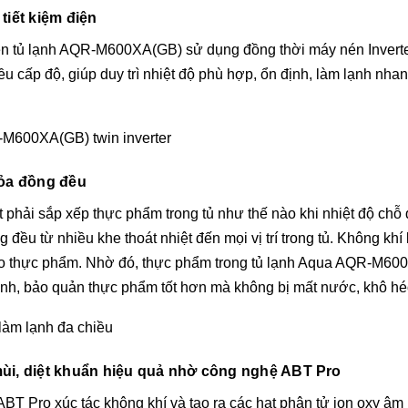
tiết kiệm điện
ên tủ lạnh AQR-M600XA(GB) sử dụng đồng thời máy nén Inverter
 cấp độ, giúp duy trì nhiệt độ phù hợp, ổn định, làm lạnh nhan
tỏa đồng đều
phải sắp xếp thực phẩm trong tủ như thế nào khi nhiệt độ chỗ 
g đều từ nhiều khe thoát nhiệt đến mọi vị trí trong tủ. Không k
 vào thực phẩm. Nhờ đó, thực phẩm trong tủ lạnh Aqua AQR-M60
ạnh, bảo quản thực phẩm tốt hơn mà không bị mất nước, khô h
i, diệt khuẩn hiệu quả nhờ công nghệ ABT Pro
ABT Pro xúc tác không khí và tạo ra các hạt phân tử ion oxy âm