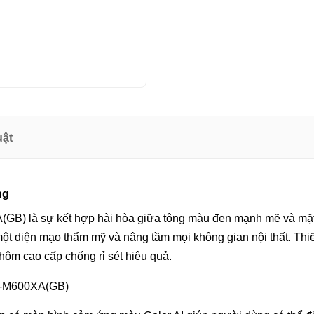
uật
ng
A(GB) là sự kết hợp hài hòa giữa tông màu đen mạnh mẽ và mặ
n một diện mạo thẩm mỹ và nâng tầm mọi không gian nội thất. Th
nhôm cao cấp chống rỉ sét hiệu quả.