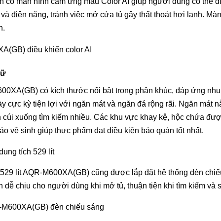
ó màn hình cảm ứng màu Color AI giúp người dùng có thể điề
n và điện năng, tránh việc mở cửa tủ gây thất thoát hơi lạnh. Mà
h.
rữ
M600XA(GB) có kích thước nổi bật trong phân khúc, đáp ứng nh
y cực kỳ tiện lợi với ngăn mát và ngăn đá rộng rãi. Ngăn mát n
úi xuống tìm kiếm nhiều. Các khu vực khay kệ, hộc chứa được 
o vệ sinh giúp thực phẩm đạt điều kiện bảo quản tốt nhất.
er 529 lít AQR-M600XA(GB) cũng được lắp đặt hệ thống đèn chiế
n dễ chịu cho người dùng khi mở tủ, thuận tiện khi tìm kiếm và