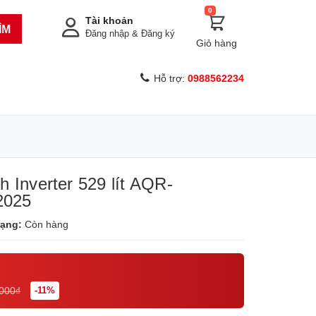
0
Tài khoản
ÌM
Đăng nhập
&
Đăng ký
Giỏ hàng
Hỗ trợ:
0988562234
h Inverter 529 lít AQR-
2025
rạng:
Còn hàng
.000₫
-11%