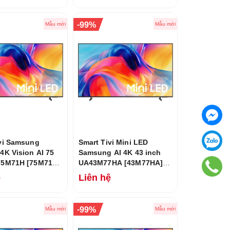
-
99%
Mẫu mới
Mẫu mới
vi Samsung
Smart Tivi Mini LED
4K Vision AI 75
Samsung AI 4K 43 inch
75M71H [75M71H]
UA43M77HA [43M77HA]
6
Mới 2026
ệ
Liên hệ
-
99%
Mẫu mới
Mẫu mới