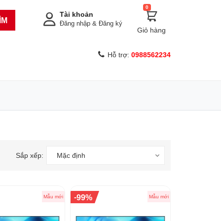
0
Tài khoản
ÌM
Đăng nhập
&
Đăng ký
Giỏ hàng
Hỗ trợ:
0988562234
Sắp xếp:
Mặc định
-
99%
Mẫu mới
Mẫu mới