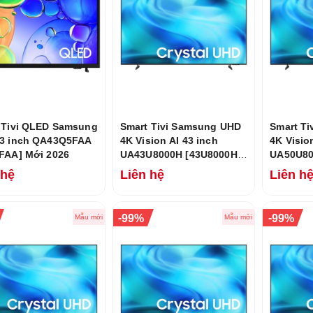
 Tivi QLED Samsung
Smart Tivi Samsung UHD
Smart T
3 inch QA43Q5FAA
4K Vision AI 43 inch
4K Visio
FAA] Mới 2026
UA43U8000H [43U8000H]
UA50U80
Mới 2026
Mới 202
 hệ
Liên hệ
Liên h
-
-
99%
99%
Mẫu mới
Mẫu mới