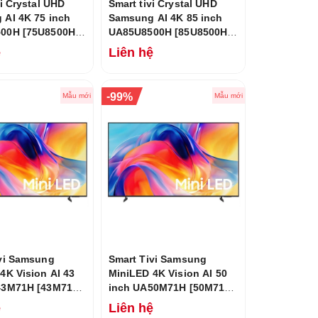
vi Crystal UHD
Smart tivi Crystal UHD
AI 4K 75 inch
Samsung AI 4K 85 inch
00H [75U8500H]
UA85U8500H [85U8500H]
6
Mới 2026
ệ
Liên hệ
-
99%
Mẫu mới
Mẫu mới
vi Samsung
Smart Tivi Samsung
4K Vision AI 43
MiniLED 4K Vision AI 50
43M71H [43M71H]
inch UA50M71H [50M71H]
6
Mới 2026
ệ
Liên hệ