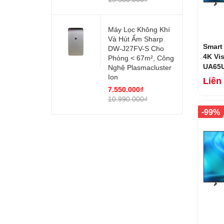
Máy Lọc Không Khí
Và Hút Ẩm Sharp
Smart
DW-J27FV-S Cho
4K Vis
Phòng < 67m², Công
UA65U
Nghệ Plasmacluster
Mới 2
Ion
Liên
7.550.000₫
10.990.000₫
-
99%