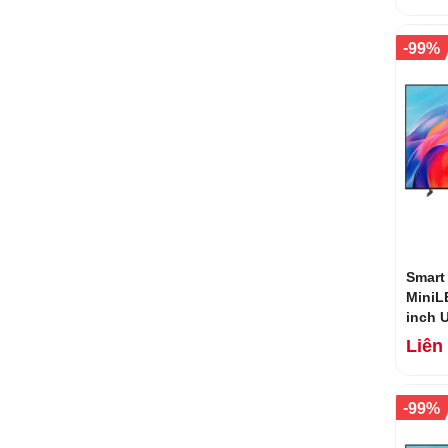
-
99%
Smart
MiniL
inch 
Mới 2
Liên
-
99%