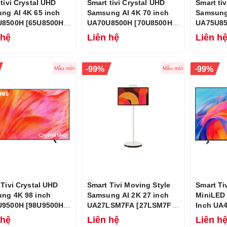
tivi Crystal UHD
Smart tivi Crystal UHD
Smart ti
ng AI 4K 65 inch
Samsung AI 4K 70 inch
Samsung 
8500H [65U8500H]
UA70U8500H [70U8500H]
UA75U85
026
Mới 2026
Mới 202
 hệ
Liên hệ
Liên h
-
-
99%
99%
Mẫu mới
Mẫu mới
 Tivi Crystal UHD
Smart Tivi Moving Style
Smart Ti
ng 4K 98 inch
Samsung AI 2K 27 inch
MiniLED 
9500H [98U9500H]
UA27LSM7FA [27LSM7FA]
Inch UA
026
Mới 2026
Mới 202
 hệ
Liên hệ
Liên h