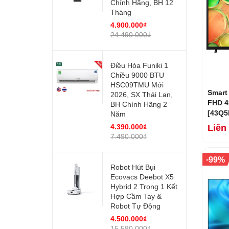
Chính Hãng, BH 12
Tháng
4.900.000₫
24.490.000₫
Điều Hòa Funiki 1
Chiều 9000 BTU
HSC09TMU Mới
Smart
2026, SX Thái Lan,
FHD 4
BH Chính Hãng 2
[43Q5
Năm
4.390.000₫
Liên
7.490.000₫
-
99%
Robot Hút Bụi
Ecovacs Deebot X5
Hybrid 2 Trong 1 Kết
Hợp Cầm Tay &
Robot Tự Động
4.500.000₫
15.580.000₫