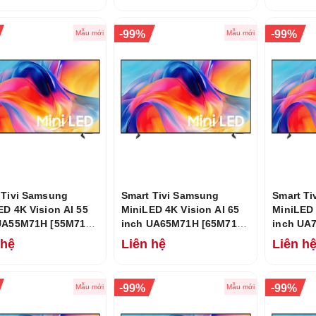
-
-
99%
99%
Mẫu mới
Mẫu mới
 Tivi Samsung
Smart Tivi Samsung
Smart Ti
ED 4K Vision AI 55
MiniLED 4K Vision AI 65
MiniLED 
UA55M71H [55M71H]
inch UA65M71H [65M71H]
inch UA
026
Mới 2026
Mới 202
 hệ
Liên hệ
Liên h
-
-
99%
99%
Mẫu mới
Mẫu mới