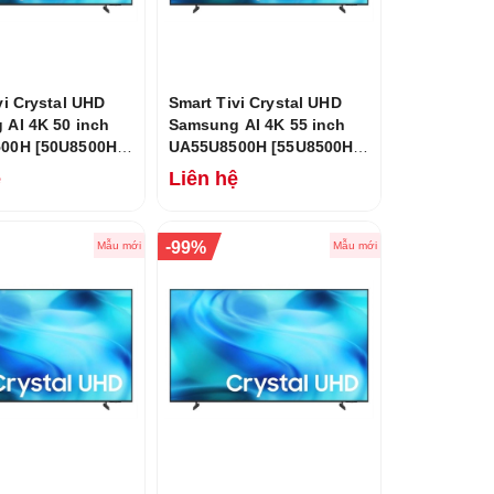
vi Crystal UHD
Smart Tivi Crystal UHD
AI 4K 50 inch
Samsung AI 4K 55 inch
00H [50U8500H]
UA55U8500H [55U8500H]
6
Mới 2026
ệ
Liên hệ
-
99%
Mẫu mới
Mẫu mới