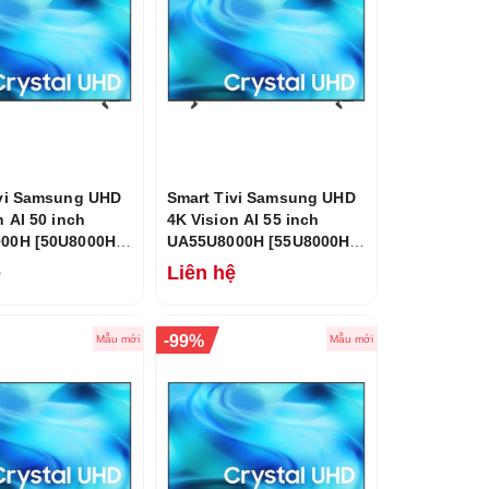
ivi Samsung UHD
Smart Tivi Samsung UHD
n AI 50 inch
4K Vision AI 55 inch
00H [50U8000H]
UA55U8000H [55U8000H]
6
Mới 2026
ệ
Liên hệ
-
99%
Mẫu mới
Mẫu mới