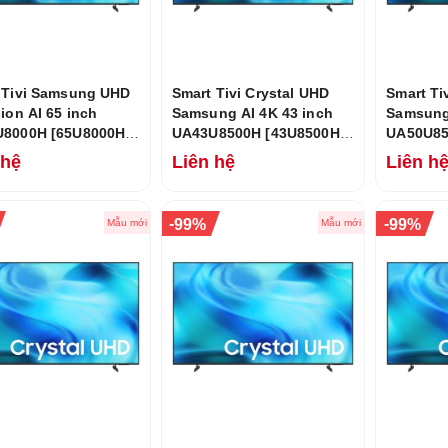
 Tivi Samsung UHD
Smart Tivi Crystal UHD
Smart Ti
ion AI 65 inch
Samsung AI 4K 43 inch
Samsung 
8000H [65U8000H]
UA43U8500H [43U8500H]
UA50U85
026
Mới 2026
Mới 202
 hệ
Liên hệ
Liên h
-
-
99%
99%
Mẫu mới
Mẫu mới