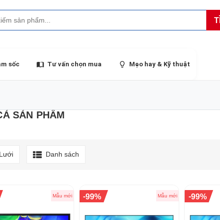
T
ảm sốc
Tư vấn chọn mua
Mẹo hay & Kỹ thuật
CẢ SẢN PHẨM
Lưới
Danh sách
-
-
99%
99%
Mẫu mới
Mẫu mới