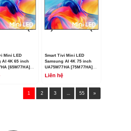
vi Mini LED
Smart Tivi Mini LED
AI 4K 65 inch
Samsung AI 4K 75 inch
HA [65M77HA]
UA75M77HA [75M77HA]
6
Mới 2026
ệ
Liên hệ
1
2
3
...
55
»