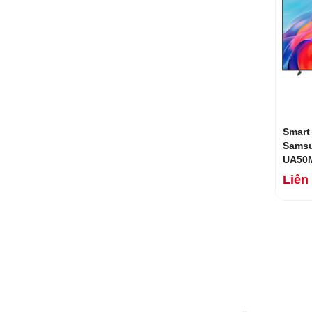
Smart
Samsu
UA50
Mới 2
Liên