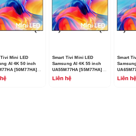
 Tivi Mini LED
Smart Tivi Mini LED
Smart Ti
ng AI 4K 50 inch
Samsung AI 4K 55 inch
Samsung 
M77HA [50M77HA]
UA55M77HA [55M77HA]
UA65M77
026
Mới 2026
Mới 202
 hệ
Liên hệ
Liên h