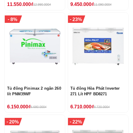
11.550.000₫
9.450.000₫
12.990.000₫
11.090.000₫
-
-
8%
23%
Tủ đông Pinimax 2 ngăn 260
Tủ đông Hòa Phát Inverter
lít PNM39WF
271 Lít HPF BD8271
6.150.000₫
6.710.000₫
6.680.000₫
8.720.000₫
-
-
20%
22%