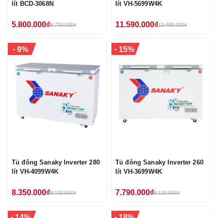
lít BCD-3068N
lít VH-5699W4K
5.800.000₫
11.590.000₫
8.730.000₫
13.480.000₫
-
-
9%
15%
Tủ đông Sanaky Inverter 280
Tủ đông Sanaky Inverter 260
lít VH-4099W4K
lít VH-3699W4K
8.350.000₫
7.790.000₫
9.130.000₫
9.120.000₫
-
-
14%
18%