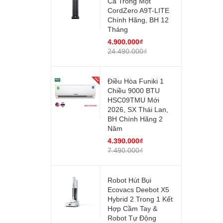
Cả Trong Một
CordZero A9T-LITE
Chính Hãng, BH 12
Tháng
4.900.000₫
24.490.000₫
Điều Hòa Funiki 1
Chiều 9000 BTU
HSC09TMU Mới
2026, SX Thái Lan,
BH Chính Hãng 2
Năm
4.390.000₫
7.490.000₫
Robot Hút Bụi
Ecovacs Deebot X5
Hybrid 2 Trong 1 Kết
Hợp Cầm Tay &
Robot Tự Động