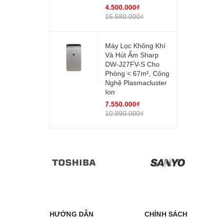
4.500.000₫
15.580.000₫
Máy Lọc Không Khí
Và Hút Ẩm Sharp
DW-J27FV-S Cho
Phòng < 67m², Công
Nghệ Plasmacluster
Ion
7.550.000₫
10.990.000₫
HƯỚNG DẪN
CHÍNH SÁCH