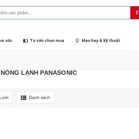
T
ảm sốc
Tư vấn chọn mua
Mẹo hay & Kỹ thuật
 NÓNG LẠNH PANASONIC
Lưới
Danh sách