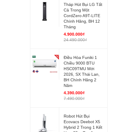
Tháp Hút Bụi LG Tất
Cả Trong Một
CordZero A9T-LITE
Chính Hãng, BH 12
Tháng
4.900.000₫
24.490.000₫
Điều Hòa Funiki 1
Chiều 9000 BTU
HSC09TMU Mới
2026, SX Thái Lan,
BH Chính Hãng 2
Năm
4.390.000₫
7.490.000₫
Robot Hút Bụi
Ecovacs Deebot X5
Hybrid 2 Trong 1 Kết