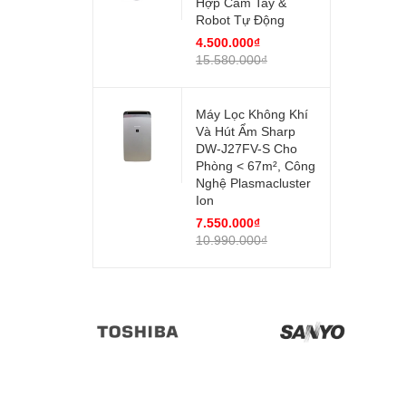
Hợp Cầm Tay &
Robot Tự Động
4.500.000₫
15.580.000₫
Máy Lọc Không Khí
Và Hút Ẩm Sharp
DW-J27FV-S Cho
Phòng < 67m², Công
Nghệ Plasmacluster
Ion
7.550.000₫
10.990.000₫