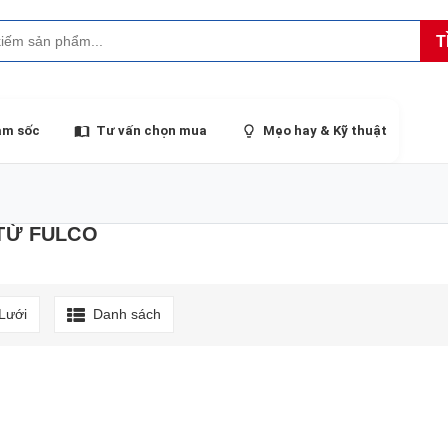
T
ảm sốc
Tư vấn chọn mua
Mẹo hay & Kỹ thuật
TỪ FULCO
Lưới
Danh sách