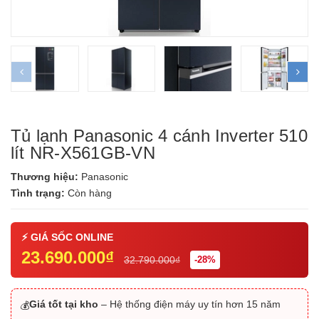
prev
ne
Tủ lạnh Panasonic 4 cánh Inverter 510
lít NR-X561GB-VN
Thương hiệu:
Panasonic
Tình trạng:
Còn hàng
23.690.000₫
32.790.000₫
-28%
Giá tốt tại kho
– Hệ thống điện máy uy tín hơn 15 năm
💰