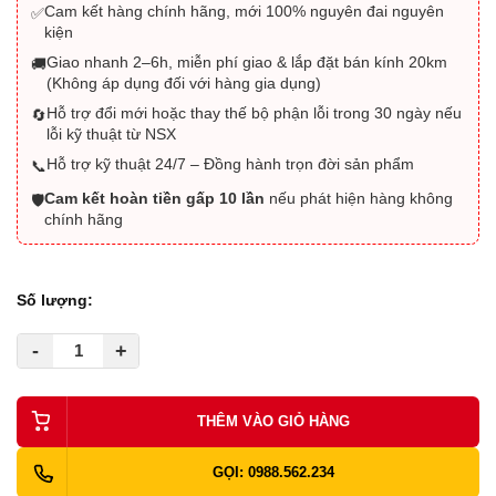
Cam kết hàng chính hãng, mới 100% nguyên đai nguyên
✅
kiện
Giao nhanh 2–6h, miễn phí giao & lắp đặt bán kính 20km
🚚
(Không áp dụng đối với hàng gia dụng)
Hỗ trợ đổi mới hoặc thay thế bộ phận lỗi trong 30 ngày nếu
🔄
lỗi kỹ thuật từ NSX
Hỗ trợ kỹ thuật 24/7 – Đồng hành trọn đời sản phẩm
📞
Cam kết hoàn tiền gấp 10 lần
nếu phát hiện hàng không
🛡️
chính hãng
Số lượng:
-
+
THÊM VÀO GIỎ HÀNG
GỌI: 0988.562.234