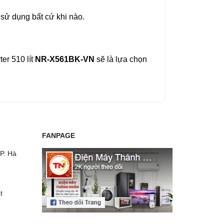
 sử dụng bất cứ khi nào.
ter 510 lít
NR-X561BK-VN
sẽ là lựa chọn
FANPAGE
P. Hà
t