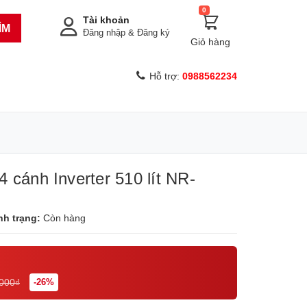
0
Tài khoản
ÌM
Đăng nhập
&
Đăng ký
Giỏ hàng
Hỗ trợ:
0988562234
 cánh Inverter 510 lít NR-
nh trạng:
Còn hàng
.000₫
-26%