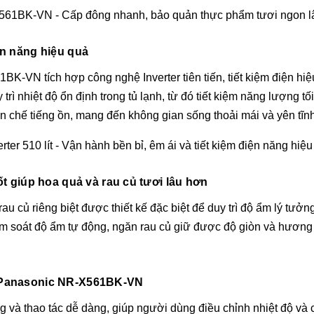
ện năng hiệu quả
1BK-VN tích hợp công nghệ Inverter tiên tiến, tiết kiệm điện h
trì nhiệt độ ổn định trong tủ lạnh, từ đó tiết kiệm năng lượng 
n chế tiếng ồn, mang đến không gian sống thoải mái và yên tĩnh
tốt giúp hoa quả và rau củ tươi lâu hơn
củ riêng biệt được thiết kế đặc biệt để duy trì độ ẩm lý tưởn
ểm soát độ ẩm tự động, ngăn rau củ giữ được độ giòn và hương v
h Panasonic NR-X561BK-VN
g và thao tác dễ dàng, giúp người dùng điều chỉnh nhiệt độ và c