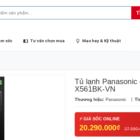
T
ảm sốc
Tư vấn chọn mua
Mẹo hay & Kỹ thuật
Tủ lạnh Panasonic 4
X561BK-VN
|
Thương hiệu:
Panasonic
Tì
20.290.000₫
27.590