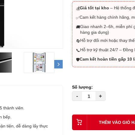
Giá tốt tại kho
– Hệ thống đ
💰
Cam kết hàng chính hãng, m
✅
Giao nhanh 2–6h, miễn phí g
🚚
hàng gia dụng)
Hỗ trợ đổi mới hoặc thay thế
🔄
Hỗ trợ kỹ thuật 24/7 – Đồng
📞
Cam kết hoàn tiền gấp 10 
🛡️
next
Số lượng:
-
+
5 thành viên.
n bếp.
THÊM VÀO GIỎ 
ận tiện, dễ dàng lấy thực