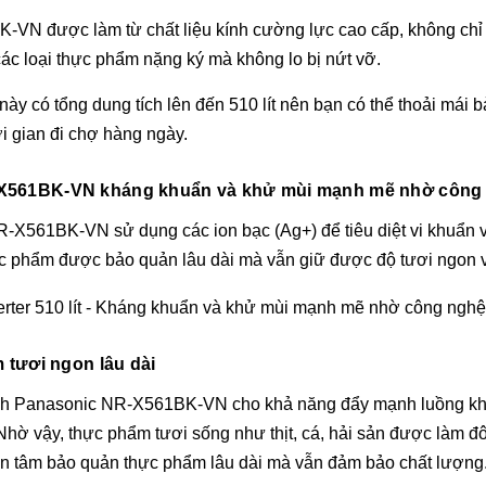
N được làm từ chất liệu kính cường lực cao cấp, không chỉ b
 các loại thực phẩm nặng ký mà không lo bị nứt vỡ.
 có tổng dung tích lên đến 510 lít nên bạn có thể thoải mái 
ời gian đi chợ hàng ngày.
NR-X561BK-VN kháng khuẩn và khử mùi mạnh mẽ nhờ công
-X561BK-VN sử dụng các ion bạc (Ag+) để tiêu diệt vi khuẩn và
thực phẩm được bảo quản lâu dài mà vẫn giữ được độ tươi ngon
tươi ngon lâu dài
lạnh Panasonic NR-X561BK-VN cho khả năng đẩy mạnh luồng khí 
Nhờ vậy, thực phẩm tươi sống như thịt, cá, hải sản được làm đ
an tâm bảo quản thực phẩm lâu dài mà vẫn đảm bảo chất lượng