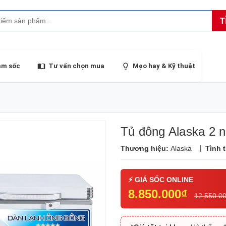
T
ảm sốc
Tư vấn chọn mua
Mẹo hay & Kỹ thuật
Tủ đông Alaska 2 
|
Thương hiệu:
Alaska
Tình 
8.850.000₫
12.550.0