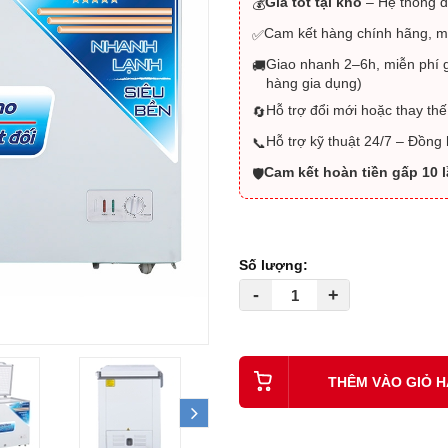
Giá tốt tại kho
– Hệ thống đ
💰
Cam kết hàng chính hãng, m
✅
Giao nhanh 2–6h, miễn phí g
🚚
hàng gia dụng)
Hỗ trợ đổi mới hoặc thay thế
🔄
Hỗ trợ kỹ thuật 24/7 – Đồng
📞
Cam kết hoàn tiền gấp 10 
🛡️
Số lượng:
-
+
THÊM VÀO GIỎ 
next