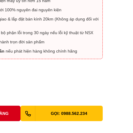
iện máy uy tín hơn 15 năm
ới 100% nguyên đai nguyên kiện
iao & lắp đặt bán kính 20km (Không áp dụng đối với
 bộ phận lỗi trong 30 ngày nếu lỗi kỹ thuật từ NSX
 hành trọn đời sản phẩm
lần
nếu phát hiện hàng không chính hãng
HÀNG
GỌI: 0988.562.234