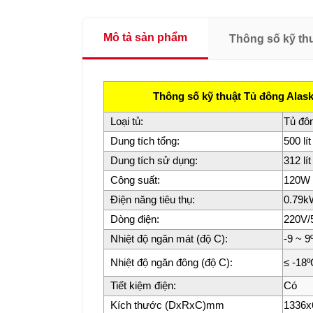
Mô tả sản phẩm
Thông số kỹ th
Thông số kỹ thuật Tủ đông Alask
Loại tủ:
Tủ đô
Dung tích tổng:
500 lít
Dung tích sử dụng:
312 lít
Công suất:
120W
Điện năng tiêu thụ:
0.79k
Dòng điện:
220V/
Nhiệt độ ngăn mát (độ C):
-9 ~ 9
Nhiệt độ ngăn đông (độ C):
≤ -18º
Tiết kiệm điện:
Có
Kích thước (DxRxC)mm
1336x