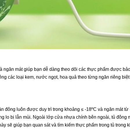
và ngăn mát giúp bạn dễ dàng theo dõi các thực phẩm được bảo q
êng các loại kem, nước ngọt, hoa quả theo từng ngăn riêng biệ
găn đông luôn được duy trì trong khoảng ≤ -18ºC và ngăn mát t
g lo bị lẫn mùi. Ngoài lớp cửa nhựa chính bên ngoài, tủ đông 
này sẽ giúp bạn quan sát và tìm kiếm thực phẩm trong tủ trong k