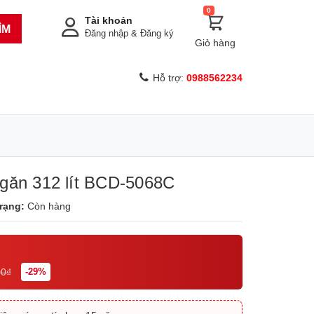
0
Tài khoản
ÌM
Đăng nhập
&
Đăng ký
Giỏ hàng
Hỗ trợ:
0988562234
ngăn 312 lít BCD-5068C
trạng:
Còn hàng
00₫
-29%