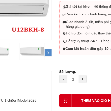
Giá tốt tại kho
– Hệ thống đ
💰
Cam kết hàng chính hãng, m
✅
Giao nhanh 2–6h, miễn phí g
🚚
hàng gia dụng)
Hỗ trợ đổi mới hoặc thay thế
🔄
Hỗ trợ kỹ thuật 24/7 – Đồng
📞
Cam kết hoàn tiền gấp 10 
🛡️
next
Số lượng:
-
+
U 1 chiều [Model 2025]
THÊM VÀO GIỎ 