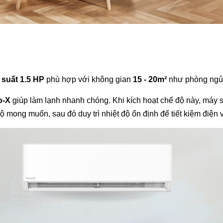
 suất 1.5 HP
phù hợp với không gian
15 - 20m²
như phòng ngủ,
o-X
giúp làm lạnh nhanh chóng. Khi kích hoạt chế độ này, máy 
mong muốn, sau đó duy trì nhiệt độ ổn định để tiết kiệm điện và 