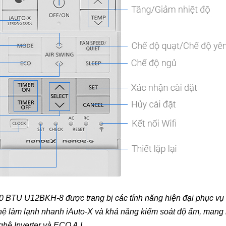
0 BTU U12BKH-8 được trang bị các tính năng hiện đại phục vụ 
 làm lạnh nhanh iAuto-X và khả năng kiểm soát độ ẩm, mang l
hệ Inverter và ECO A.I.