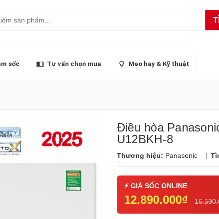
T
ảm sốc
Tư vấn chọn mua
Mẹo hay & Kỹ thuật
Điều hòa Panasonic
U12BKH-8
|
Thương hiệu:
Panasonic
Tì
12.890.000₫
16.590