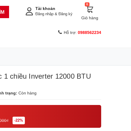
0
Tài khoản
ÌM
Đăng nhập
&
Đăng ký
Giỏ hàng
Hỗ trợ:
0988562234
 1 chiều Inverter 12000 BTU
nh trạng:
Còn hàng
.000₫
-22%