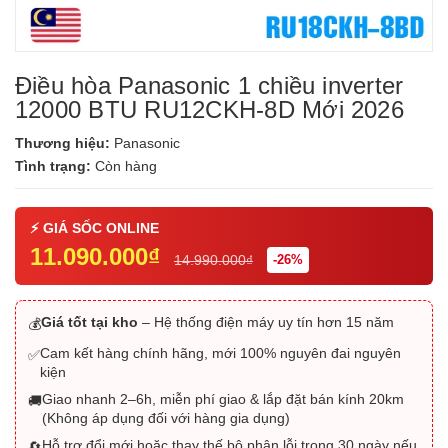
Điều hòa Panasonic 1 chiều inverter
12000 BTU RU12CKH-8D Mới 2026
Thương hiệu:
Panasonic
Tình trạng:
Còn hàng
11.090.000₫
14.990.000₫
-26%
Giá tốt tại kho
– Hệ thống điện máy uy tín hơn 15 năm
💰
Cam kết hàng chính hãng, mới 100% nguyên đai nguyên
✅
kiện
Giao nhanh 2–6h, miễn phí giao & lắp đặt bán kính 20km
🚚
(Không áp dụng đối với hàng gia dụng)
Hỗ trợ đổi mới hoặc thay thế bộ phận lỗi trong 30 ngày nếu
🔄