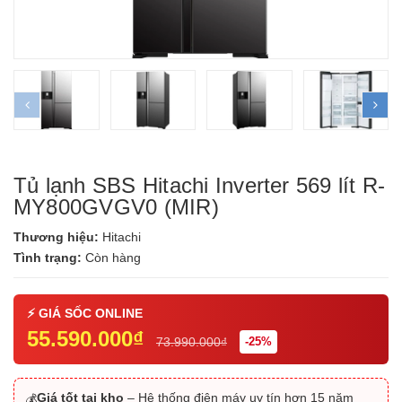
prev
ne
Tủ lạnh SBS Hitachi Inverter 569 lít R-
MY800GVGV0 (MIR)
Thương hiệu:
Hitachi
Tình trạng:
Còn hàng
55.590.000₫
73.990.000₫
-25%
Giá tốt tại kho
– Hệ thống điện máy uy tín hơn 15 năm
💰