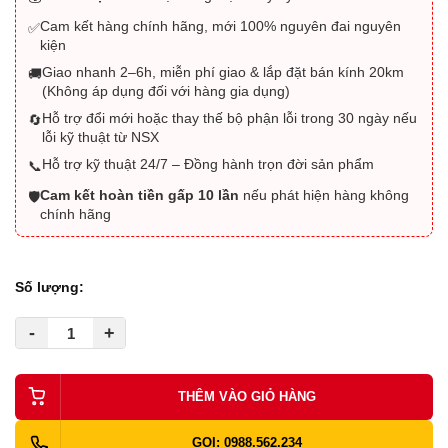
Cam kết hàng chính hãng, mới 100% nguyên đai nguyên
✅
kiện
Giao nhanh 2–6h, miễn phí giao & lắp đặt bán kính 20km
🚚
(Không áp dụng đối với hàng gia dụng)
Hỗ trợ đổi mới hoặc thay thế bộ phận lỗi trong 30 ngày nếu
🔄
lỗi kỹ thuật từ NSX
Hỗ trợ kỹ thuật 24/7 – Đồng hành trọn đời sản phẩm
📞
Cam kết hoàn tiền gấp 10 lần
nếu phát hiện hàng không
🛡️
chính hãng
Số lượng:
-
+
THÊM VÀO GIỎ HÀNG
GỌI: 0988.562.234