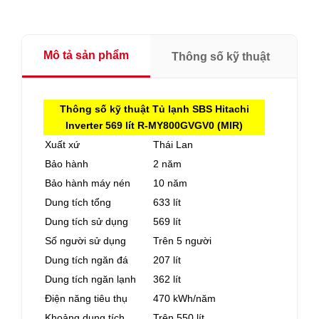
Mô tả sản phẩm
Thông số kỹ thuật
Thông số kỹ thuật Tủ lạnh SBS Hitachi
Inverter 569 lít R-MY800GVGV0 (MIR)
Xuất xứ
Thái Lan
Bảo hành
2 năm
Bảo hành máy nén
10 năm
Dung tích tổng
633 lít
Dung tích sử dụng
569 lít
Số người sử dụng
Trên 5 người
Dung tích ngăn đá
207 lít
Dung tích ngăn lạnh
362 lít
Điện năng tiêu thụ
470 kWh/năm
Khoảng dung tích
Trên 550 lít