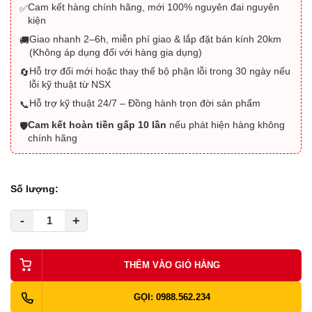
Cam kết hàng chính hãng, mới 100% nguyên đai nguyên
✅
kiện
Giao nhanh 2–6h, miễn phí giao & lắp đặt bán kính 20km
🚚
(Không áp dụng đối với hàng gia dụng)
Hỗ trợ đổi mới hoặc thay thế bộ phận lỗi trong 30 ngày nếu
🔄
lỗi kỹ thuật từ NSX
Hỗ trợ kỹ thuật 24/7 – Đồng hành trọn đời sản phẩm
📞
Cam kết hoàn tiền gấp 10 lần
nếu phát hiện hàng không
🛡️
chính hãng
Số lượng:
-
+
THÊM VÀO GIỎ HÀNG
GỌI: 0988.562.234