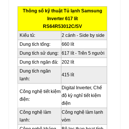
Thông số kỹ thuật Tủ lạnh Samsung
Inverter 617 lít
RS64R53012C/SV
Kiểu tủ:
2 cánh - Side by side
Dung tích tổng:
660 lít
Dung tích sử dụng:
617 lít - Trên 5 người
Dung tích ngăn đá:
202 lít
Dung tích ngăn
415 lít
lạnh:
Digital Inverter, Chế
Công nghệ tiết kiệm
độ kỳ nghỉ tiết kiệm
điện:
điện
Công nghệ làm
Công nghệ làm lạnh
lạnh:
vòm
Công nghệ kháng
Bộ lọc than hoạt tính