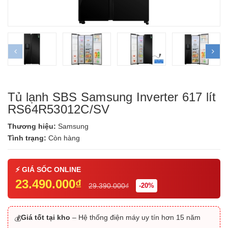
prev
ne
Tủ lạnh SBS Samsung Inverter 617 lít
RS64R53012C/SV
Thương hiệu:
Samsung
Tình trạng:
Còn hàng
23.490.000₫
29.390.000₫
-20%
Giá tốt tại kho
– Hệ thống điện máy uy tín hơn 15 năm
💰