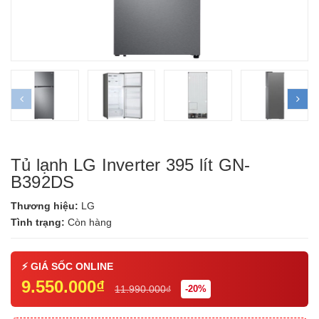
prev
ne
Tủ lạnh LG Inverter 395 lít GN-
B392DS
Thương hiệu:
LG
Tình trạng:
Còn hàng
9.550.000₫
11.990.000₫
-20%