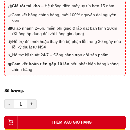
Giá tốt tại kho
– Hệ thống điện máy uy tín hơn 15 năm
💰
Cam kết hàng chính hãng, mới 100% nguyên đai nguyên
✅
kiện
Giao nhanh 2–6h, miễn phí giao & lắp đặt bán kính 20km
🚚
(Không áp dụng đối với hàng gia dụng)
Hỗ trợ đổi mới hoặc thay thế bộ phận lỗi trong 30 ngày nếu
🔄
lỗi kỹ thuật từ NSX
Hỗ trợ kỹ thuật 24/7 – Đồng hành trọn đời sản phẩm
📞
Cam kết hoàn tiền gấp 10 lần
nếu phát hiện hàng không
🛡️
chính hãng
Số lượng:
-
+
THÊM VÀO GIỎ HÀNG