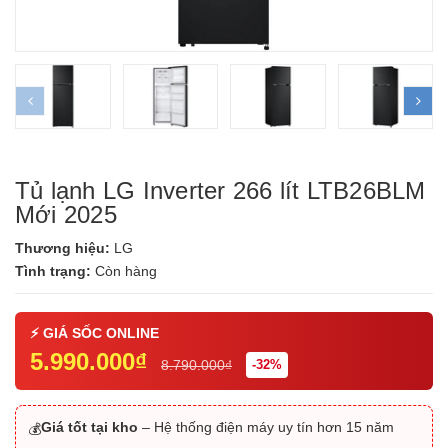
prev
ne
Tủ lạnh LG Inverter 266 lít LTB26BLM
Mới 2025
Thương hiệu:
LG
Tình trạng:
Còn hàng
5.990.000₫
8.790.000₫
-32%
Giá tốt tại kho
– Hệ thống điện máy uy tín hơn 15 năm
💰