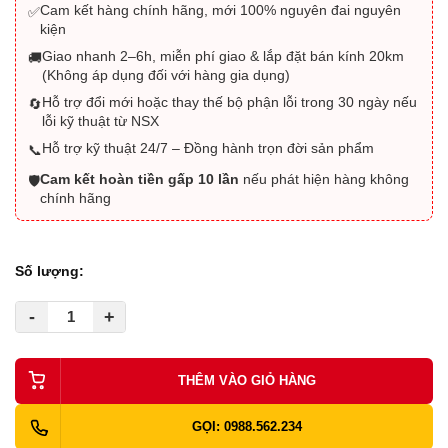
Cam kết hàng chính hãng, mới 100% nguyên đai nguyên
✅
kiện
Giao nhanh 2–6h, miễn phí giao & lắp đặt bán kính 20km
🚚
(Không áp dụng đối với hàng gia dụng)
Hỗ trợ đổi mới hoặc thay thế bộ phận lỗi trong 30 ngày nếu
🔄
lỗi kỹ thuật từ NSX
Hỗ trợ kỹ thuật 24/7 – Đồng hành trọn đời sản phẩm
📞
Cam kết hoàn tiền gấp 10 lần
nếu phát hiện hàng không
🛡️
chính hãng
Số lượng:
-
+
THÊM VÀO GIỎ HÀNG
GỌI: 0988.562.234