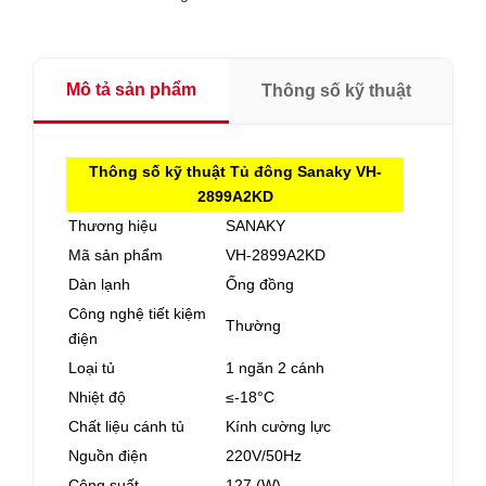
Mô tả sản phẩm
Thông số kỹ thuật
Thông số kỹ thuật Tủ đông Sanaky VH-
2899A2KD
Thương hiệu
SANAKY
Mã sản phẩm
VH-2899A2KD
Dàn lạnh
Ống đồng
Công nghệ tiết kiệm
Thường
điện
Loại tủ
1 ngăn 2 cánh
Nhiệt độ
≤-18°C
Chất liệu cánh tủ
Kính cường lực
Nguồn điện
220V/50Hz
Công suất
127 (W)