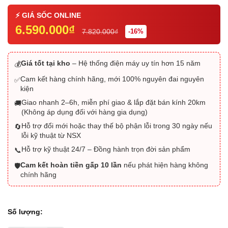
6.590.000₫
7.820.000₫
-16%
Giá tốt tại kho
– Hệ thống điện máy uy tín hơn 15 năm
💰
Cam kết hàng chính hãng, mới 100% nguyên đai nguyên
✅
kiện
Giao nhanh 2–6h, miễn phí giao & lắp đặt bán kính 20km
🚚
(Không áp dụng đối với hàng gia dụng)
Hỗ trợ đổi mới hoặc thay thế bộ phận lỗi trong 30 ngày nếu
🔄
lỗi kỹ thuật từ NSX
Hỗ trợ kỹ thuật 24/7 – Đồng hành trọn đời sản phẩm
📞
Cam kết hoàn tiền gấp 10 lần
nếu phát hiện hàng không
🛡️
chính hãng
Số lượng: