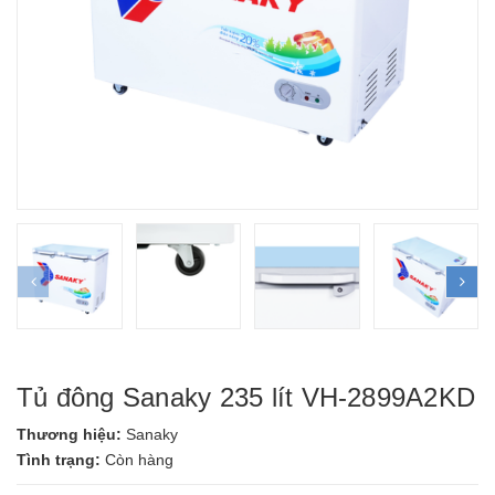
prev
ne
Tủ đông Sanaky 235 lít VH-2899A2KD
Thương hiệu:
Sanaky
Tình trạng:
Còn hàng