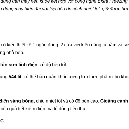
 dụng dàn máy nén khỏe kết hợp với công nghệ Extra Freezing v
ểu dáng máy hiện đại với lớp bảo ôn cách nhiệt tốt, giữ được hơi
có kiểu thiết kế 1 ngăn đông, 2 cửa với kiểu dáng tủ nằm và 
ong nhà bếp.
u
tôn sơn tĩnh điện
, có độ bền tốt.
dụng
544 lít
, có thể bảo quản khối lượng lớn thực phẩm cho kh
điện sáng bóng
, chịu nhiệt tốt và có độ bền cao.
Gioăng cánh 
ệu quả tiết kiệm điện mà tủ đông tiêu thụ.
°C
.