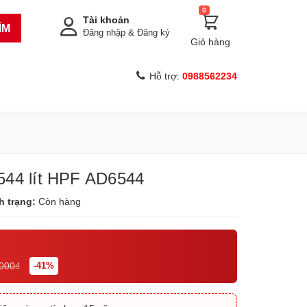
0
Tài khoản
ÌM
Đăng nhập
&
Đăng ký
Giỏ hàng
Hỗ trợ:
0988562234
544 lít HPF AD6544
h trạng:
Còn hàng
.000₫
-41%