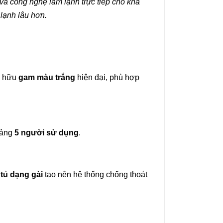
à công nghệ làm lạnh trực tiếp cho khả
 lạnh lâu hơn.
sở hữu
gam màu trắng
hiện đại, phù hợp
oảng
5 người sử dụng
.
tủ dạng gài
tạo nên hệ thống chống thoát