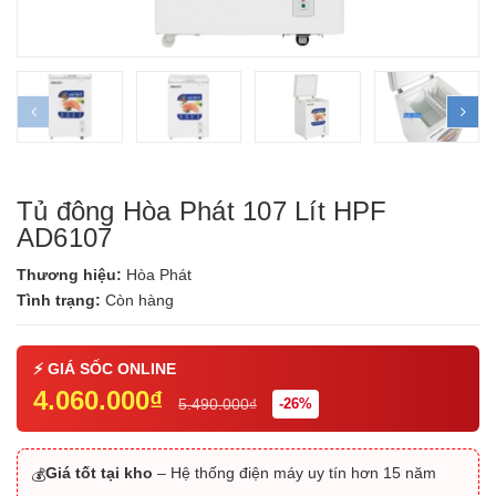
prev
ne
Tủ đông Hòa Phát 107 Lít HPF
AD6107
Thương hiệu:
Hòa Phát
Tình trạng:
Còn hàng
4.060.000₫
5.490.000₫
-26%
Giá tốt tại kho
– Hệ thống điện máy uy tín hơn 15 năm
💰