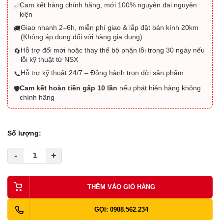
Cam kết hàng chính hãng, mới 100% nguyên đai nguyên
✅
kiện
Giao nhanh 2–6h, miễn phí giao & lắp đặt bán kính 20km
🚚
(Không áp dụng đối với hàng gia dụng)
Hỗ trợ đổi mới hoặc thay thế bộ phận lỗi trong 30 ngày nếu
🔄
lỗi kỹ thuật từ NSX
Hỗ trợ kỹ thuật 24/7 – Đồng hành trọn đời sản phẩm
📞
Cam kết hoàn tiền gấp 10 lần
nếu phát hiện hàng không
🛡️
chính hãng
Số lượng:
-
+
THÊM VÀO GIỎ HÀNG
GỌI: 0988.562.234