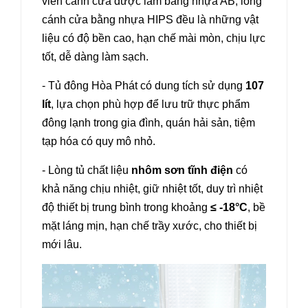
viền cánh cửa được làm bằng nhựa AB, lòng
cánh cửa bằng nhựa HIPS đều là những vật
liệu có độ bền cao, hạn chế mài mòn, chịu lực
tốt, dễ dàng làm sạch.
- Tủ đông Hòa Phát có dung tích sử dụng
107
lít
, lựa chọn phù hợp để lưu trữ thực phẩm
đông lạnh trong gia đình, quán hải sản, tiệm
tạp hóa có quy mô nhỏ.
- Lòng tủ chất liệu
nhôm sơn tĩnh điện
có
khả năng
chịu nhiệt, giữ nhiệt tốt, duy trì nhiệt
độ thiết bị trung bình trong khoảng
≤ -18°C
, bề
mặt láng mịn, hạn chế trầy xước, cho thiết bị
mới lâu.