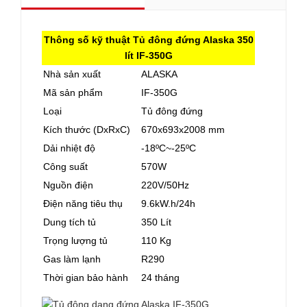
Thông số kỹ thuật Tủ đông đứng Alaska 350
lít IF-350G
Nhà sản xuất
ALASKA
Mã sản phẩm
IF-350G
Loại
Tủ đông đứng
Kích thước (DxRxC)
670x693x2008 mm
Dải nhiệt độ
-18ºC~-25ºC
Công suất
570W
Nguồn điện
220V/50Hz
Điện năng tiêu thụ
9.6kW.h/24h
Dung tích tủ
350 Lít
Trọng lượng tủ
110 Kg
Gas làm lạnh
R290
Thời gian bảo hành
24 tháng