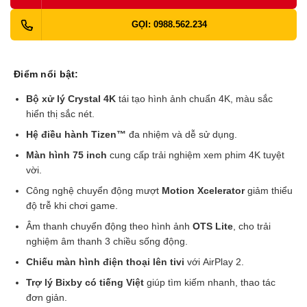
GỌI: 0988.562.234
Điểm nổi bật:
Bộ xử lý Crystal 4K
tái tạo hình ảnh chuẩn 4K, màu sắc
hiển thị sắc nét.
Hệ điều hành Tizen™
đa nhiệm và dễ sử dụng.
Màn hình 75 inch
cung cấp trải nghiệm xem phim 4K tuyệt
vời.
Công nghệ chuyển động mượt
Motion Xcelerator
giảm thiểu
độ trễ khi chơi game.
Âm thanh chuyển động theo hình ảnh
OTS Lite
, cho trải
nghiệm âm thanh 3 chiều sống động.
Chiếu màn hình điện thoại lên tivi
với AirPlay 2.
Trợ lý Bixby có tiếng Việt
giúp tìm kiếm nhanh, thao tác
đơn giản.