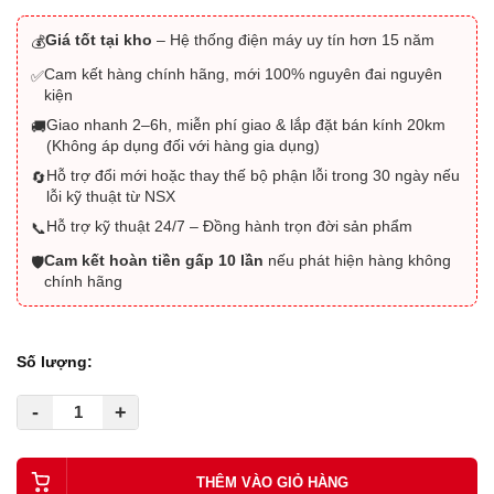
Giá tốt tại kho
– Hệ thống điện máy uy tín hơn 15 năm
💰
Cam kết hàng chính hãng, mới 100% nguyên đai nguyên
✅
kiện
Giao nhanh 2–6h, miễn phí giao & lắp đặt bán kính 20km
🚚
(Không áp dụng đối với hàng gia dụng)
Hỗ trợ đổi mới hoặc thay thế bộ phận lỗi trong 30 ngày nếu
🔄
lỗi kỹ thuật từ NSX
Hỗ trợ kỹ thuật 24/7 – Đồng hành trọn đời sản phẩm
📞
Cam kết hoàn tiền gấp 10 lần
nếu phát hiện hàng không
🛡️
chính hãng
Số lượng:
-
+
THÊM VÀO GIỎ HÀNG