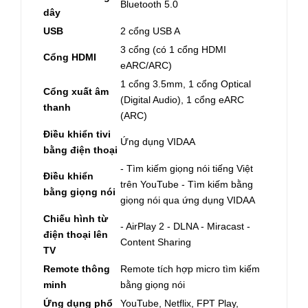
Bluetooth 5.0
dây
USB
2 cổng USB A
3 cổng (có 1 cổng HDMI
Cổng HDMI
eARC/ARC)
1 cổng 3.5mm, 1 cổng Optical
Cổng xuất âm
(Digital Audio), 1 cổng eARC
thanh
(ARC)
Điều khiển tivi
Ứng dụng VIDAA
bằng điện thoại
- Tìm kiếm giọng nói tiếng Việt
Điều khiển
trên YouTube - Tìm kiếm bằng
bằng giọng nói
giọng nói qua ứng dụng VIDAA
Chiếu hình từ
- AirPlay 2 - DLNA - Miracast -
điện thoại lên
Content Sharing
TV
Remote thông
Remote tích hợp micro tìm kiếm
minh
bằng giọng nói
Ứng dụng phổ
YouTube, Netflix, FPT Play,