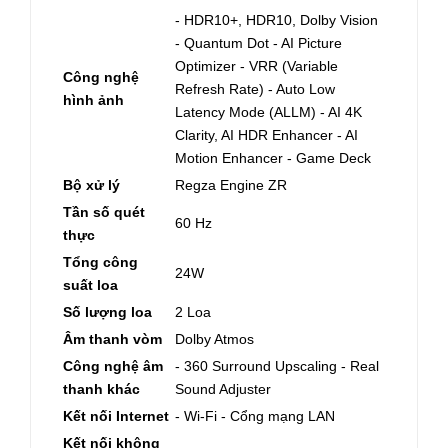
- HDR10+, HDR10, Dolby Vision
- Quantum Dot - AI Picture
Optimizer - VRR (Variable
Công nghệ
Refresh Rate) - Auto Low
hình ảnh
Latency Mode (ALLM) - AI 4K
Clarity, AI HDR Enhancer - AI
Motion Enhancer - Game Deck
Bộ xử lý
Regza Engine ZR
Tần số quét
60 Hz
thực
Tổng công
24W
suất loa
Số lượng loa
2 Loa
Âm thanh vòm
Dolby Atmos
Công nghệ âm
- 360 Surround Upscaling - Real
thanh khác
Sound Adjuster
Kết nối Internet
- Wi-Fi - Cổng mạng LAN
Kết nối không