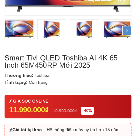
prev
ne
Smart Tivi QLED Toshiba AI 4K 65
Inch 65M450RP Mới 2025
Thương hiệu:
Toshiba
Tình trạng:
Còn hàng
11.990.000₫
19.990.000₫
-40%
Giá tốt tại kho
– Hệ thống điện máy uy tín hơn 15 năm
💰