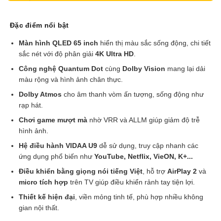
Đặc điểm nổi bật
Màn hình QLED 65 inch
hiển thị màu sắc sống động, chi tiết
sắc nét với độ phân giải
4K Ultra HD
.
Công nghệ Quantum Dot
cùng
Dolby Vision
mang lại dải
màu rộng và hình ảnh chân thực.
Dolby Atmos
cho âm thanh vòm ấn tượng, sống động như
rạp hát.
Chơi game mượt mà
nhờ VRR và ALLM giúp giảm độ trễ
hình ảnh.
Hệ điều hành VIDAA U9
dễ sử dụng, truy cập nhanh các
ứng dụng phổ biến như
YouTube, Netflix, VieON, K+...
Điều khiển bằng giọng nói tiếng Việt
, hỗ trợ
AirPlay 2
và
micro tích hợp
trên TV giúp điều khiển rảnh tay tiện lợi.
Thiết kế hiện đại
, viền mỏng tinh tế, phù hợp nhiều không
gian nội thất.