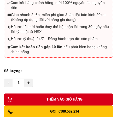
Cam kết hàng chính hãng, mới 100% nguyên đai nguyên
✅
kiện
Giao nhanh 2–6h, miễn phí giao & lắp đặt bán kính 20km
🚚
(Không áp dụng đối với hàng gia dụng)
Hỗ trợ đổi mới hoặc thay thế bộ phận lỗi trong 30 ngày nếu
🔄
lỗi kỹ thuật từ NSX
Hỗ trợ kỹ thuật 24/7 – Đồng hành trọn đời sản phẩm
📞
Cam kết hoàn tiền gấp 10 lần
nếu phát hiện hàng không
🛡️
chính hãng
Số lượng:
-
+
THÊM VÀO GIỎ HÀNG
GỌI: 0988.562.234