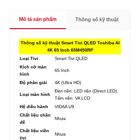
Mô tả sản phẩm
Thông số kỹ thuật
Thông số kỹ thuật Smart Tivi QLED Toshiba AI
4K 65 Inch 65M450RP
Loại Tivi
Smart Tivi QLED
Kích cỡ màn
65 Inch
hình
Độ phân giải
4K (Ultra HD)
Đèn nền: LED nền (Direct LED),
Loại màn hình
Tấm nền: VA LCD
Hệ điều hành
VIDAA U9
Chất liệu chân
Nhựa
đế
Chất liệu viền
Nhựa
tivi