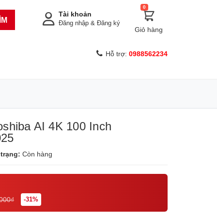
0
Tài khoản
ÌM
Đăng nhập
&
Đăng ký
Giỏ hàng
Hỗ trợ:
0988562234
shiba AI 4K 100 Inch
025
 trạng:
Còn hàng
.000₫
-31%