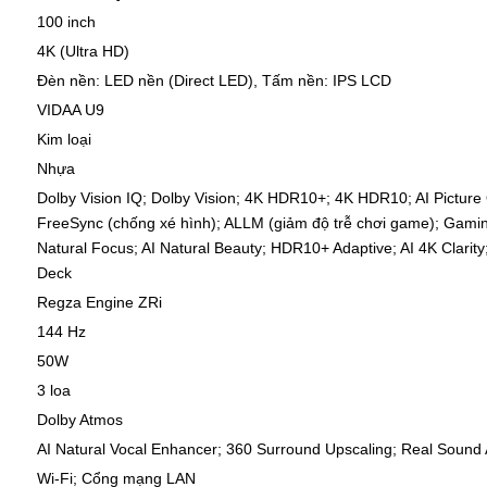
100 inch
4K (Ultra HD)
Đèn nền: LED nền (Direct LED), Tấm nền: IPS LCD
VIDAA U9
Kim loại
Nhựa
Dolby Vision IQ; Dolby Vision; 4K HDR10+; 4K HDR10; AI Picture
FreeSync (chống xé hình); ALLM (giảm độ trễ chơi game); Gaming
Natural Focus; AI Natural Beauty; HDR10+ Adaptive; AI 4K Clari
Deck
Regza Engine ZRi
144 Hz
50W
3 loa
Dolby Atmos
AI Natural Vocal Enhancer; 360 Surround Upscaling; Real Sound 
Wi-Fi; Cổng mạng LAN