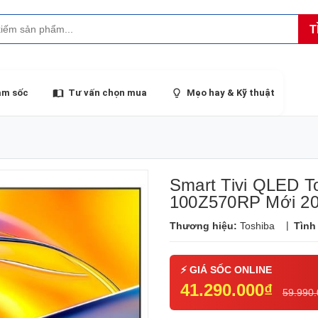
T
ảm sốc
Tư vấn chọn mua
Mẹo hay & Kỹ thuật
Smart Tivi QLED To
100Z570RP Mới 2
|
Thương hiệu:
Toshiba
Tình
41.290.000₫
59.990