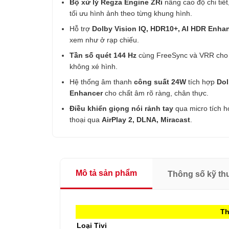
Bộ xử lý Regza Engine ZRi
nâng cao độ chi tiế
tối ưu hình ảnh theo từng khung hình.
Hỗ trợ
Dolby Vision IQ, HDR10+, AI HDR Enha
xem như ở rạp chiếu.
Tần số quét 144 Hz
cùng FreeSync và VRR cho 
không xé hình.
Hệ thống âm thanh
công suất 24W
tích hợp
Dol
Enhancer
cho chất âm rõ ràng, chân thực.
Điều khiển giọng nói rảnh tay
qua micro tích hợ
thoại qua
AirPlay 2, DLNA, Miracast
.
Mô tả sản phẩm
Thông số kỹ th
Th
Loại Tivi