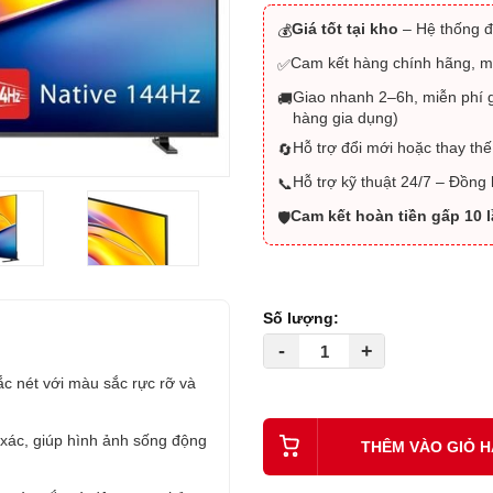
Giá tốt tại kho
– Hệ thống đ
💰
Cam kết hàng chính hãng, m
✅
Giao nhanh 2–6h, miễn phí g
🚚
hàng gia dụng)
Hỗ trợ đổi mới hoặc thay thế
🔄
Hỗ trợ kỹ thuật 24/7 – Đồng
📞
Cam kết hoàn tiền gấp 10 
🛡️
Số lượng:
-
+
c nét với màu sắc rực rỡ và
 xác, giúp hình ảnh sống động
THÊM VÀO GIỎ 