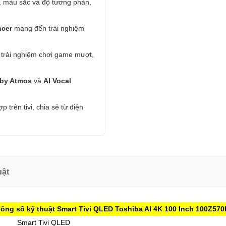
t, màu sắc và độ tương phản,
ncer
mang đến trải nghiệm
trải nghiệm chơi game mượt,
by Atmos
và
AI Vocal
p trên tivi, chia sẻ từ điện
uật
ông số kỹ thuật Smart Tivi QLED Toshiba AI 4K 100 Inch 100Z57
Smart Tivi QLED