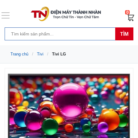
0
TÌM
Trang chủ
Tivi
Tivi LG