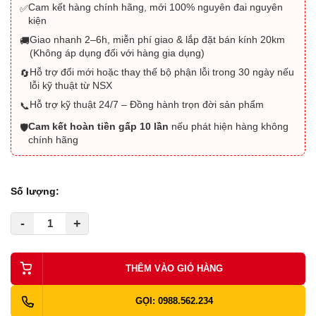
Cam kết hàng chính hãng, mới 100% nguyên đai nguyên
✅
kiện
Giao nhanh 2–6h, miễn phí giao & lắp đặt bán kính 20km
🚚
(Không áp dụng đối với hàng gia dụng)
Hỗ trợ đổi mới hoặc thay thế bộ phận lỗi trong 30 ngày nếu
🔄
lỗi kỹ thuật từ NSX
Hỗ trợ kỹ thuật 24/7 – Đồng hành trọn đời sản phẩm
📞
Cam kết hoàn tiền gấp 10 lần
nếu phát hiện hàng không
🛡️
chính hãng
Số lượng:
-
+
THÊM VÀO GIỎ HÀNG
GỌI: 0988.562.234