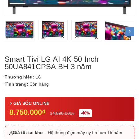
prev
ne
Smart Tivi LG AI 4K 50 Inch
50UA841CPSA BH 3 năm
Thương hiệu:
LG
Tình trạng:
Còn hàng
8.750.000₫
14.590.000₫
-40%
Giá tốt tại kho
– Hệ thống điện máy uy tín hơn 15 năm
💰