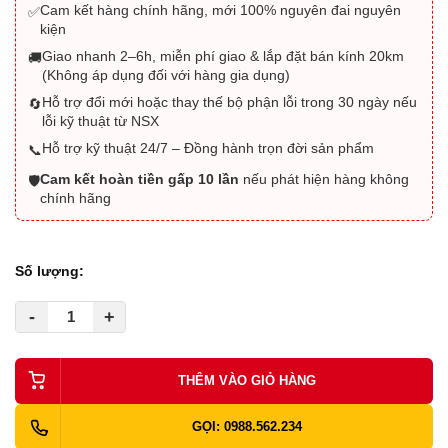
Cam kết hàng chính hãng, mới 100% nguyên đai nguyên
✅
kiện
Giao nhanh 2–6h, miễn phí giao & lắp đặt bán kính 20km
🚚
(Không áp dụng đối với hàng gia dụng)
Hỗ trợ đổi mới hoặc thay thế bộ phận lỗi trong 30 ngày nếu
🔄
lỗi kỹ thuật từ NSX
Hỗ trợ kỹ thuật 24/7 – Đồng hành trọn đời sản phẩm
📞
Cam kết hoàn tiền gấp 10 lần
nếu phát hiện hàng không
🛡️
chính hãng
Số lượng:
-
+
THÊM VÀO GIỎ HÀNG
GỌI: 0988.562.234