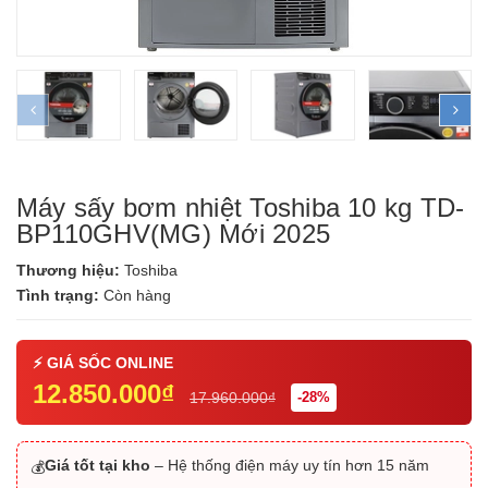
prev
ne
Máy sấy bơm nhiệt Toshiba 10 kg TD-
BP110GHV(MG) Mới 2025
Thương hiệu:
Toshiba
Tình trạng:
Còn hàng
12.850.000₫
17.960.000₫
-28%
Giá tốt tại kho
– Hệ thống điện máy uy tín hơn 15 năm
💰