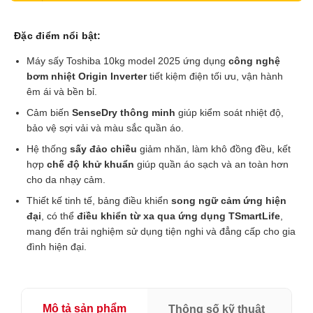
Đặc điểm nổi bật:
Máy sấy Toshiba 10kg model 2025 ứng dụng
công nghệ
bơm nhiệt Origin Inverter
tiết kiệm điện tối ưu, vận hành
êm ái và bền bỉ.
Cảm biến
SenseDry thông minh
giúp kiểm soát nhiệt độ,
bảo vệ sợi vải và màu sắc quần áo.
Hệ thống
sấy đảo chiều
giảm nhăn, làm khô đồng đều, kết
hợp
chế độ khử khuẩn
giúp quần áo sạch và an toàn hơn
cho da nhạy cảm.
Thiết kế tinh tế, bảng điều khiển
song ngữ cảm ứng hiện
đại
, có thể
điều khiển từ xa qua ứng dụng TSmartLife
,
mang đến trải nghiệm sử dụng tiện nghi và đẳng cấp cho gia
đình hiện đại.
Mô tả sản phẩm
Thông số kỹ thuật