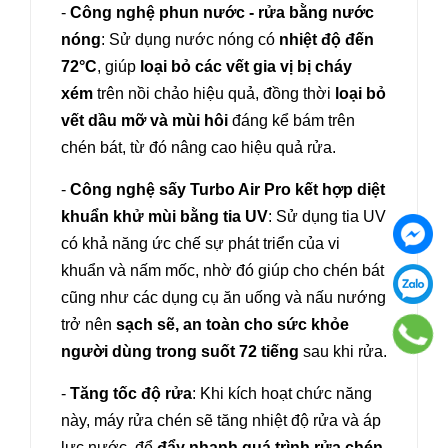
-
Công nghệ phun nước - rửa bằng nước
nóng
: Sử dụng nước nóng có
nhiệt độ đến
72°C
, giúp
loại bỏ các vết gia vị bị cháy
xém
trên nồi chảo hiệu quả, đồng thời
loại bỏ
vết dầu mỡ và mùi hôi
đáng kể bám trên
chén bát, từ đó nâng cao hiệu quả rửa.
-
Công nghệ sấy Turbo Air Pro kết hợp diệt
khuẩn khử mùi bằng tia UV
: Sử dụng tia UV
có khả năng ức chế sự phát triển của vi
khuẩn và nấm mốc, nhờ đó giúp cho chén bát
cũng như các dụng cụ ăn uống và nấu nướng
trở nên
sạch sẽ, an toàn cho sức khỏe
người dùng trong suốt 72 tiếng
sau khi rửa.
-
Tăng tốc độ rửa
: Khi kích hoạt chức năng
này, máy rửa chén sẽ tăng nhiệt độ rửa và áp
lực nước, để
đẩy nhanh quá trình rửa chén