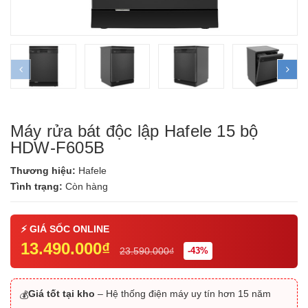
prev
ne
Máy rửa bát độc lập Hafele 15 bộ
HDW-F605B
Thương hiệu:
Hafele
Tình trạng:
Còn hàng
13.490.000₫
23.590.000₫
-43%
Giá tốt tại kho
– Hệ thống điện máy uy tín hơn 15 năm
💰