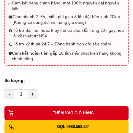
Cam kết hàng chính hãng, mới 100% nguyên đai nguyên
✅
kiện
Giao nhanh 2–6h, miễn phí giao & lắp đặt bán kính 20km
🚚
(Không áp dụng đối với hàng gia dụng)
Hỗ trợ đổi mới hoặc thay thế bộ phận lỗi trong 30 ngày nếu
🔄
lỗi kỹ thuật từ NSX
Hỗ trợ kỹ thuật 24/7 – Đồng hành trọn đời sản phẩm
📞
Cam kết hoàn tiền gấp 10 lần
nếu phát hiện hàng không
🛡️
chính hãng
Số lượng:
-
+
THÊM VÀO GIỎ HÀNG
GỌI: 0988.562.234