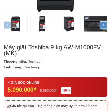
prev
ne
Máy giặt Toshiba 9 kg AW-M1000FV
(MK)
Thương hiệu:
Toshiba
Tình trạng:
Còn hàng
5.090.000₫
6.890.000₫
-26%
Giá tốt tại kho
– Hệ thống điện máy uy tín hơn 15 năm
💰