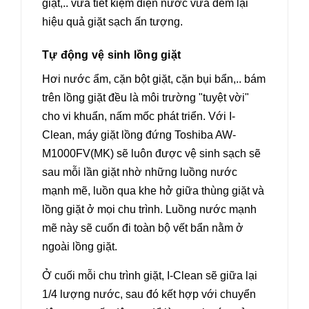
giặt,.. vừa tiết kiệm điện nước vừa đem lại
hiệu quả giặt sạch ấn tượng.
Tự động vệ sinh lồng giặt
Hơi nước ẩm, cặn bột giặt, cặn bụi bẩn,.. bám
trên lồng giặt đều là môi trường "tuyệt vời"
cho vi khuẩn, nấm mốc phát triển. Với I-
Clean, máy giặt lồng đứng Toshiba AW-
M1000FV(MK) sẽ luôn được vệ sinh sạch sẽ
sau mỗi lần giặt nhờ những luồng nước
mạnh mẽ, luồn qua khe hở giữa thùng giặt và
lồng giặt ở mọi chu trình. Luồng nước mạnh
mẽ này sẽ cuốn đi toàn bộ vết bẩn nằm ở
ngoài lồng giặt.
Ở cuối mỗi chu trình giặt, I-Clean sẽ giữa lại
1/4 lượng nước, sau đó kết hợp với chuyển