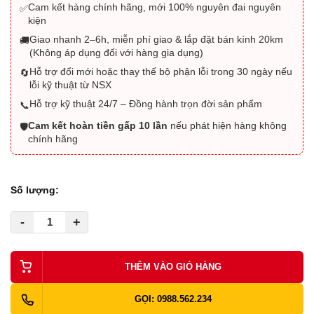
Cam kết hàng chính hãng, mới 100% nguyên đai nguyên
✅
kiện
Giao nhanh 2–6h, miễn phí giao & lắp đặt bán kính 20km
🚚
(Không áp dụng đối với hàng gia dụng)
Hỗ trợ đổi mới hoặc thay thế bộ phận lỗi trong 30 ngày nếu
🔄
lỗi kỹ thuật từ NSX
Hỗ trợ kỹ thuật 24/7 – Đồng hành trọn đời sản phẩm
📞
Cam kết hoàn tiền gấp 10 lần
nếu phát hiện hàng không
🛡️
chính hãng
Số lượng:
-
+
THÊM VÀO GIỎ HÀNG
GỌI: 0988.562.234