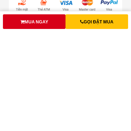
MUA NGAY
GỌI ĐẶT MUA