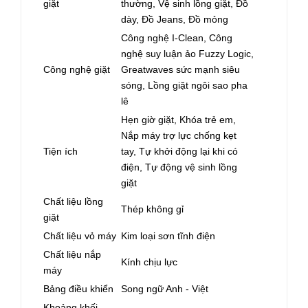
giặt
thường, Vệ sinh lồng giặt, Đồ
dày, Đồ Jeans, Đồ mỏng
Công nghệ I-Clean, Công
nghệ suy luận ảo Fuzzy Logic,
Công nghệ giặt
Greatwaves sức mạnh siêu
sóng, Lồng giặt ngôi sao pha
lê
Hẹn giờ giặt, Khóa trẻ em,
Nắp máy trợ lực chống kẹt
Tiện ích
tay, Tự khởi động lại khi có
điện, Tự động vệ sinh lồng
giặt
Chất liệu lồng
Thép không gỉ
giặt
Chất liệu vỏ máy
Kim loại sơn tĩnh điện
Chất liệu nắp
Kính chịu lực
máy
Bảng điều khiển
Song ngữ Anh - Việt
Khoảng khối