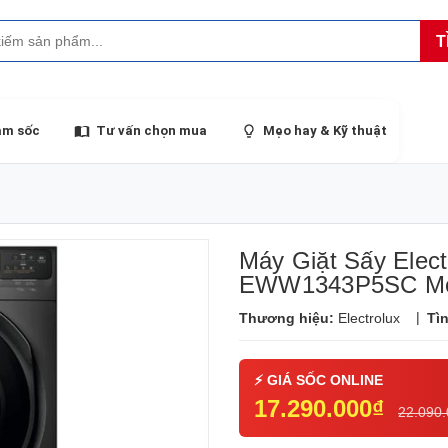
T
ảm sốc
Tư vấn chọn mua
Mẹo hay & Kỹ thuật
Máy Giặt Sấy Elect
EWW1343P5SC Mớ
|
Thương hiệu:
Electrolux
Tì
17.290.000₫
22.090