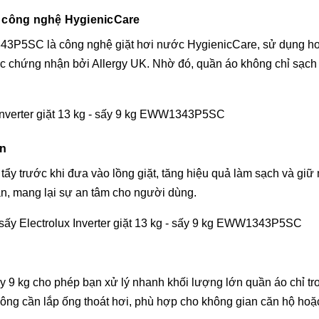
ới công nghệ HygienicCare
43P5SC là công nghệ giặt hơi nước HygienicCare, sử dụng hơi
ợc chứng nhận bởi Allergy UK. Nhờ đó, quần áo không chỉ sạch
àn
 tẩy trước khi đưa vào lồng giặt, tăng hiệu quả làm sạch và giữ
uần, mang lại sự an tâm cho người dùng.
y 9 kg cho phép bạn xử lý nhanh khối lượng lớn quần áo chỉ tr
hông cần lắp ống thoát hơi, phù hợp cho không gian căn hộ h