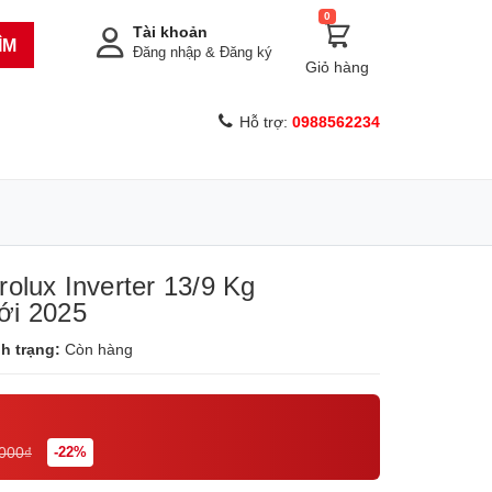
0
Tài khoản
ÌM
Đăng nhập
&
Đăng ký
Giỏ hàng
Hỗ trợ:
0988562234
rolux Inverter 13/9 Kg
i 2025
nh trạng:
Còn hàng
.000₫
-22%