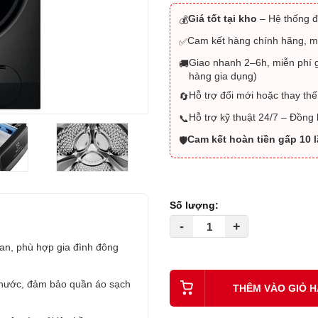
Giá tốt tại kho
– Hệ thống đ
💰
Cam kết hàng chính hãng, m
✅
Giao nhanh 2–6h, miễn phí g
🚚
hàng gia dụng)
Hỗ trợ đổi mới hoặc thay thế
🔄
Hỗ trợ kỹ thuật 24/7 – Đồng
📞
Cam kết hoàn tiền gấp 10 
🛡️
Số lượng:
-
+
gian, phù hợp gia đình đông
 nước, đảm bảo quần áo sạch
THÊM VÀO GIỎ 