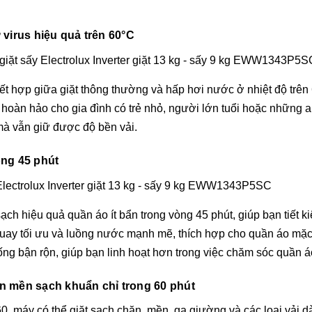
 virus hiệu quả trên 60°C
kết hợp giữa giặt thông thường và hấp hơi nước ở nhiệt độ trên
áp hoàn hảo cho gia đình có trẻ nhỏ, người lớn tuổi hoặc những
mà vẫn giữ được độ bền vải.
ong 45 phút
ạch hiệu quả quần áo ít bẩn trong vòng 45 phút, giúp bạn tiết 
quay tối ưu và luồng nước mạnh mẽ, thích hợp cho quần áo mặ
ống bận rộn, giúp bạn linh hoạt hơn trong việc chăm sóc quần á
n mền sạch khuẩn chỉ trong 60 phút
, máy có thể giặt sạch chăn, mền, ga giường và các loại vải d