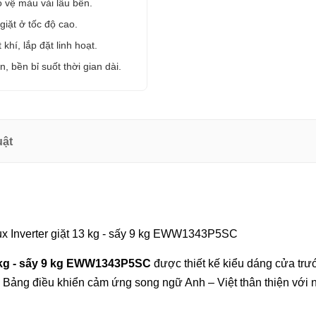
o vệ màu vải lâu bền.
giặt ở tốc độ cao.
khí, lắp đặt linh hoạt.
, bền bỉ suốt thời gian dài.
uật
13 kg - sấy 9 kg EWW1343P5SC
được thiết kế kiểu dáng cửa trướ
. Bảng điều khiển cảm ứng song ngữ Anh – Việt thân thiện với 