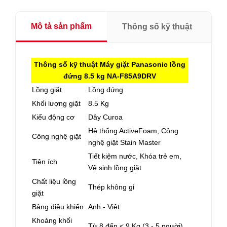
Mô tả sản phẩm
Thông số kỹ thuật
Thông số kỹ thuật Máy giặt Panasonic lồng
đứng 8.5 kg NA-F85A9DRV
Lồng giặt
Lồng đứng
Khối lượng giặt
8.5 Kg
Kiểu động cơ
Dây Curoa
Hệ thống ActiveFoam, Công
Công nghệ giặt
nghệ giặt Stain Master
Tiết kiệm nước, Khóa trẻ em,
Tiện ích
Vệ sinh lồng giặt
Chất liệu lồng
Thép không gỉ
giặt
Bảng điều khiển
Anh - Việt
Khoảng khối
Từ 8 đến < 9 Kg (3 - 5 người)