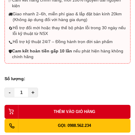
✅
kiện
Giao nhanh 2–6h, miễn phí giao & lắp đặt bán kính 20km
🚚
(Không áp dụng đối với hàng gia dụng)
Hỗ trợ đổi mới hoặc thay thế bộ phận lỗi trong 30 ngày nếu
🔄
lỗi kỹ thuật từ NSX
Hỗ trợ kỹ thuật 24/7 – Đồng hành trọn đời sản phẩm
📞
Cam kết hoàn tiền gấp 10 lần
nếu phát hiện hàng không
🛡️
chính hãng
Số lượng:
-
+
THÊM VÀO GIỎ HÀNG
GỌI: 0988.562.234