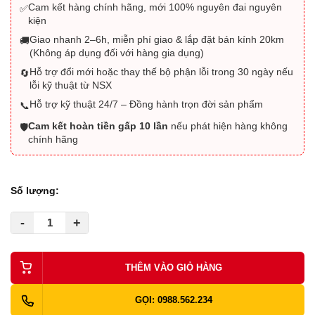
Cam kết hàng chính hãng, mới 100% nguyên đai nguyên
✅
kiện
Giao nhanh 2–6h, miễn phí giao & lắp đặt bán kính 20km
🚚
(Không áp dụng đối với hàng gia dụng)
Hỗ trợ đổi mới hoặc thay thế bộ phận lỗi trong 30 ngày nếu
🔄
lỗi kỹ thuật từ NSX
Hỗ trợ kỹ thuật 24/7 – Đồng hành trọn đời sản phẩm
📞
Cam kết hoàn tiền gấp 10 lần
nếu phát hiện hàng không
🛡️
chính hãng
Số lượng:
-
+
THÊM VÀO GIỎ HÀNG
GỌI: 0988.562.234