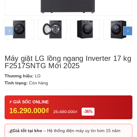
prev
ne
Máy giặt LG lồng ngang Inverter 17 kg
F2517SNTG Mới 2025
Thương hiệu:
LG
Tình trạng:
Còn hàng
16.290.000₫
25.490.000₫
-36%
Giá tốt tại kho
– Hệ thống điện máy uy tín hơn 15 năm
💰