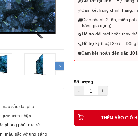
Giá tốt tại kho
– Hệ thống đ
💰
Cam kết hàng chính hãng, m
✅
Giao nhanh 2–6h, miễn phí g
🚚
hàng gia dụng)
Hỗ trợ đổi mới hoặc thay thế
🔄
Hỗ trợ kỹ thuật 24/7 – Đồng
📞
Cam kết hoàn tiền gấp 10 
🛡️
next
Số lượng:
-
+
 màu sắc đột phá
 người cảm nhận
THÊM VÀO GIỎ 
ắc phong phú, rực rỡ
n, màu sắc vở ùng sáng