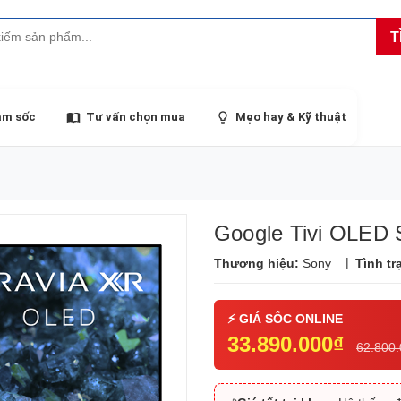
T
ảm sốc
Tư vấn chọn mua
Mẹo hay & Kỹ thuật
Google Tivi OLED 
|
Thương hiệu:
Sony
Tình tr
33.890.000₫
62.800