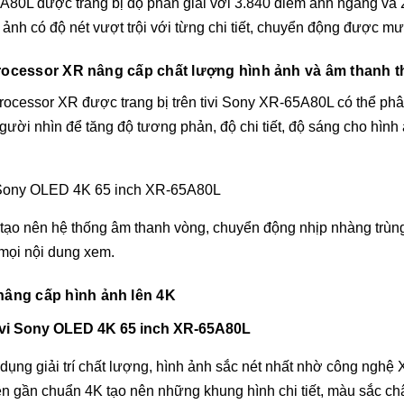
80L được trang bị độ phân giải với 3.840 điểm ảnh ngang và 
ình ảnh có độ nét vượt trội với từng chi tiết, chuyển động được
 Processor XR nâng cấp chất lượng hình ảnh và âm thanh
Processor XR được trang bị trên tivi Sony XR-65A80L có thể phân
gười nhìn để tăng độ tương phản, độ chi tiết, độ sáng cho hình 
 tạo nên hệ thống âm thanh vòng, chuyển động nhịp nhàng trù
 mọi nội dung xem.
âng cấp hình ảnh lên 4K
ụng giải trí chất lượng, hình ảnh sắc nét nhất nhờ công nghệ
n gần chuẩn 4K tạo nên những khung hình chi tiết, màu sắc ch