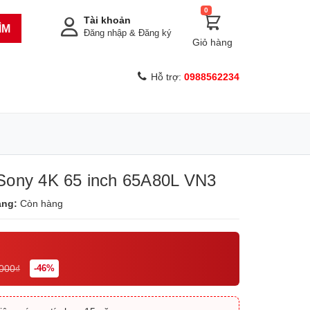
0
Tài khoản
ÌM
Đăng nhập
&
Đăng ký
Giỏ hàng
Hỗ trợ:
0988562234
Sony 4K 65 inch 65A80L VN3
ạng:
Còn hàng
.000₫
-46%