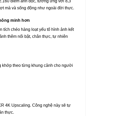
2.160 điểm ảnh dọc, tương ứng với 8,3
 mượt mà và sống động như ngoài đời thực.
 thông minh hơn
 tích chéo hàng loạt yếu tố hình ảnh kết
ảnh thêm nổi bật, chân thực, tự nhiên
ng khớp theo từng khung cảnh cho người
 XR 4K Upscaling. Công nghệ này sẽ tự
ân thực.