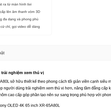
 ra từ màn hình tivi
 cấp lên âm thanh vòm 3D
ng đa dạng và phong phú
ử chỉ, gọi video dễ dàng
uật
trải nghiệm xem thú vị
0L sở hữu thiết kế theo phong cách tối giản viền cạnh siêu mỏ
p người dùng trải nghiệm xem thú vị hơn, nâng tầm đẳng cấp khô
ôm cao cấp góp phần tạo nên sự sang trọng phù hợp với phong c