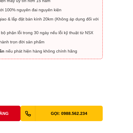
iện máy uy tín hơn 15 năm
ới 100% nguyên đai nguyên kiện
iao & lắp đặt bán kính 20km (Không áp dụng đối với
 bộ phận lỗi trong 30 ngày nếu lỗi kỹ thuật từ NSX
 hành trọn đời sản phẩm
lần
nếu phát hiện hàng không chính hãng
HÀNG
GỌI: 0988.562.234