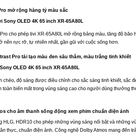
ro mở rộng hàng tỷ màu sắc
 cho phép tivi XR-65A80L mở rộng bảng màu, tăng độ bão hòa
rở nên rực rỡ, tự nhiên nhất, gần gũi với cuộc sống hơn.
t Pro tái tạo màu đen sâu thẳm, màu trắng tinh khiết
 chéo, độ sáng được điều chỉnh cho sắc sáng tinh khiết, sắc đen
àn toàn biến mất trong vùng sáng cao cho người dùng thưởng t
mos cho âm thanh sống động xem phim chuẩn điện ảnh
ng HLG, HDR10 cho phép những vùng sáng nổi bật và những vù
ân thực, chuẩn điện ảnh. Công nghệ Dolby Atmos mang đến trả