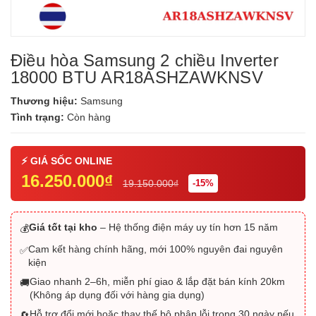
Điều hòa Samsung 2 chiều Inverter
18000 BTU AR18ASHZAWKNSV
Thương hiệu:
Samsung
Tình trạng:
Còn hàng
16.250.000₫
19.150.000₫
-15%
Giá tốt tại kho
– Hệ thống điện máy uy tín hơn 15 năm
💰
Cam kết hàng chính hãng, mới 100% nguyên đai nguyên
✅
kiện
Giao nhanh 2–6h, miễn phí giao & lắp đặt bán kính 20km
🚚
(Không áp dụng đối với hàng gia dụng)
Hỗ trợ đổi mới hoặc thay thế bộ phận lỗi trong 30 ngày nếu
🔄