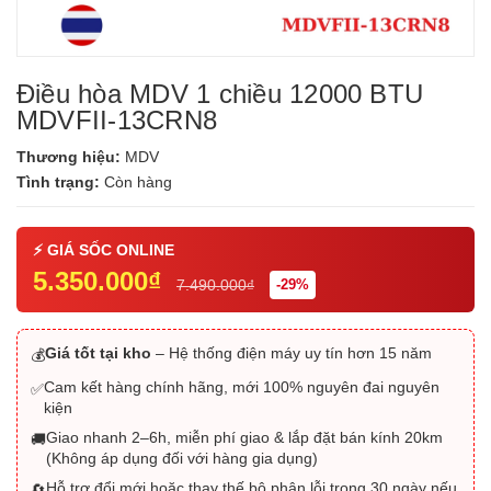
Điều hòa MDV 1 chiều 12000 BTU
MDVFII-13CRN8
Thương hiệu:
MDV
Tình trạng:
Còn hàng
5.350.000₫
7.490.000₫
-29%
Giá tốt tại kho
– Hệ thống điện máy uy tín hơn 15 năm
💰
Cam kết hàng chính hãng, mới 100% nguyên đai nguyên
✅
kiện
Giao nhanh 2–6h, miễn phí giao & lắp đặt bán kính 20km
🚚
(Không áp dụng đối với hàng gia dụng)
Hỗ trợ đổi mới hoặc thay thế bộ phận lỗi trong 30 ngày nếu
🔄