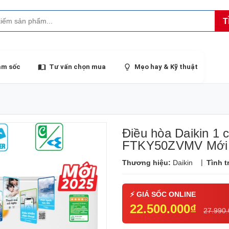
T
ảm sốc
Tư vấn chọn mua
Mẹo hay & Kỹ thuật
Điều hòa Daikin 1 
FTKY50ZVMV Mới
|
Thương hiệu:
Daikin
Tình t
22.500.000₫
27.990