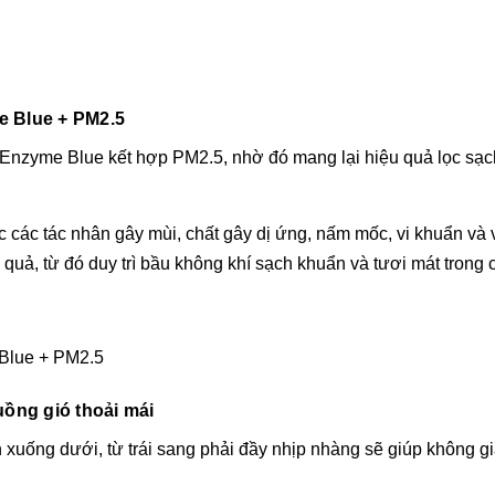
yme Blue + PM2.5
́p, Enzyme Blue kết hợp PM2.5, nhờ đó mang lại hiệu quả lọc sạ
 các tác nhân gây mùi, chất gây dị ứng, nấm mốc, vi khuẩn và vi
 quả, từ đó duy trì bầu không khí sạch khuẩn và tươi mát trong
̀ng gió thoải mái
n xuống dưới, từ trái sang phải đầy nhịp nhàng sẽ giúp không