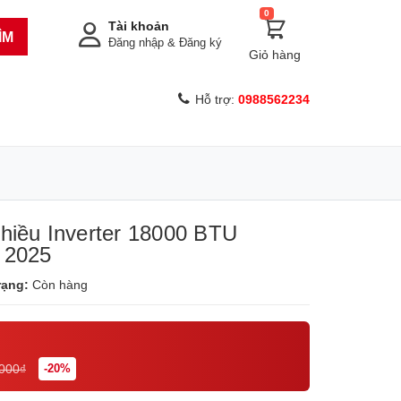
0
Tài khoản
ÌM
Đăng nhập
&
Đăng ký
Giỏ hàng
Hỗ trợ:
0988562234
chiều Inverter 18000 BTU
 2025
rạng:
Còn hàng
.000₫
-20%