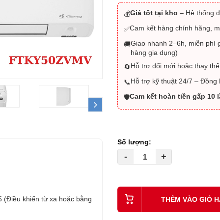
Giá tốt tại kho
– Hệ thống đ
💰
Cam kết hàng chính hãng, m
✅
Giao nhanh 2–6h, miễn phí g
🚚
hàng gia dụng)
Hỗ trợ đổi mới hoặc thay thế
🔄
Hỗ trợ kỹ thuật 24/7 – Đồng
📞
Cam kết hoàn tiền gấp 10 
🛡️
next
Số lượng:
-
+
5 (Điều khiển từ xa hoặc bằng
THÊM VÀO GIỎ 