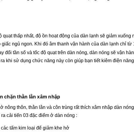
độ quạt thấp nhất, độ ồn hoạt động của dàn lạnh sẽ giảm xu
ấc ngủ ngon. Khi đó âm thanh vận hành của dàn lạnh chỉ từ 1
y đổi tần số và tốc độ quạt trên dàn nóng, dàn nóng sẽ vận hàn
a khi sử dụng chức năng này còn giúp bạn tiết kiêm điện năng 
ăn chặn thằn lằn xâm nhập
 ở nông thôn, thằn lằn và côn trùng rất thích xâm nhập dàn nón
ra cải tiến 03 đặc điểm ở dàn nóng :
ở các tấm kim loại để giảm khe hở