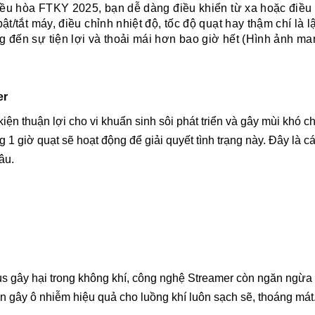
̀u hòa FTKY 2025, bạn dễ dàng điều khiển từ xa hoặc điều
ắt máy, điều chỉnh nhiệt độ, tốc độ quạt hay thậm chí là l
 đến sự tiện lợi và thoải mái hơn bao giờ hết (Hình ảnh 
er
kiện thuận lợi cho vi khuẩn sinh sôi phát triển và gây mùi khó
òng 1 giờ quạt sẽ hoạt động để giải quyết tình trạng này. Đây là 
âu.
us gây hại trong không khí, công nghệ Streamer còn ngăn ngừa
ân gây ô nhiễm hiệu quả cho luồng khí luôn sạch sẽ, thoáng mát