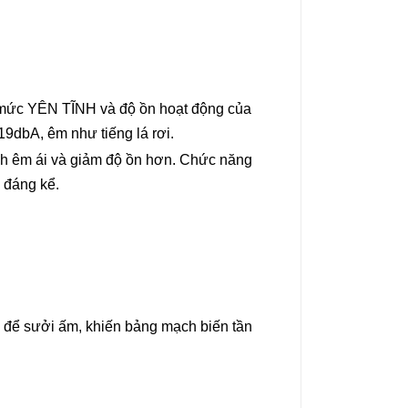
ống mức YÊN TĨNH và độ ồn hoạt động của
9dbA, êm như tiếng lá rơi.
h êm ái và giảm độ ồn hơn. Chức năng
đáng kể.
g để sưởi ấm, khiến bảng mạch biến tần