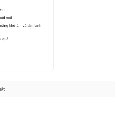
PM2.5
ải mái
 năng khử ẩm và làm lạnh
u quả
uật