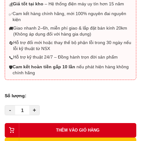
Giá tốt tại kho
– Hệ thống điện máy uy tín hơn 15 năm
💰
Cam kết hàng chính hãng, mới 100% nguyên đai nguyên
✅
kiện
Giao nhanh 2–6h, miễn phí giao & lắp đặt bán kính 20km
🚚
(Không áp dụng đối với hàng gia dụng)
Hỗ trợ đổi mới hoặc thay thế bộ phận lỗi trong 30 ngày nếu
🔄
lỗi kỹ thuật từ NSX
Hỗ trợ kỹ thuật 24/7 – Đồng hành trọn đời sản phẩm
📞
Cam kết hoàn tiền gấp 10 lần
nếu phát hiện hàng không
🛡️
chính hãng
Số lượng:
-
+
THÊM VÀO GIỎ HÀNG