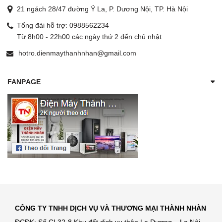
21 ngách 28/47 đường Ỷ La, P. Dương Nội, TP. Hà Nội
Tổng đài hỗ trợ:
0988562234
Từ 8h00 - 22h00 các ngày thứ 2 đến chủ nhật
hotro.dienmaythanhnhan@gmail.com
FANPAGE
CÔNG TY TNHH DỊCH VỤ VÀ THƯƠNG MẠI THÀNH NHÀN
ĐCĐK: Số CL32-8 Khu đất dịch vụ thôn La Dương – La Nội,